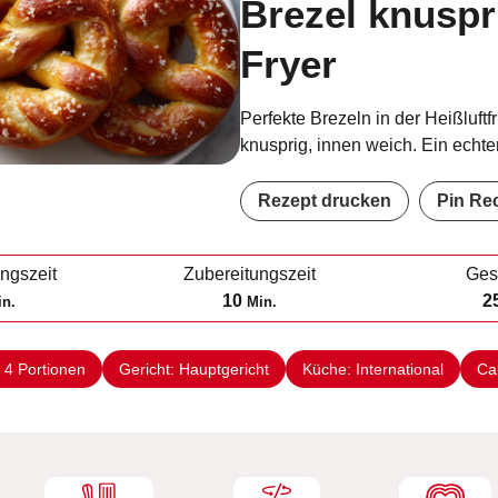
Brezel knuspr
Fryer
Perfekte Brezeln in der Heißluftf
knusprig, innen weich. Ein echt
Rezept drucken
Pin Re
ungszeit
Zubereitungszeit
Ges
M
10
2
in.
Min.
i
n
:
4
Portionen
Gericht:
Hauptgericht
Küche:
International
Ca
u
t
e
n