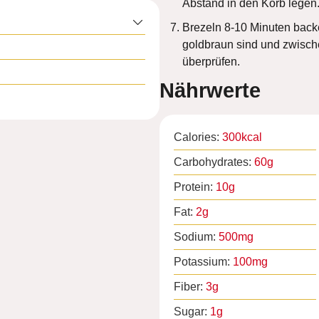
Abstand in den Korb legen
Brezeln 8-10 Minuten backe
goldbraun sind und zwisc
überprüfen.
Nährwerte
Calories:
300
kcal
Carbohydrates:
60
g
Protein:
10
g
Fat:
2
g
Sodium:
500
mg
Potassium:
100
mg
Fiber:
3
g
Sugar:
1
g