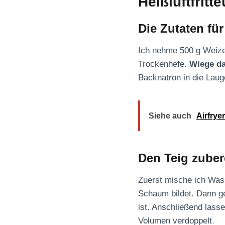
Heißluftfritt
Die Zutaten fü
Ich nehme 500 g Weizen
Trockenhefe.
Wiege da
Backnatron in die Laug
Siehe auch
Airfrye
Den Teig zuber
Zuerst mische ich Wass
Schaum bildet. Dann ge
ist. Anschließend lass
Volumen verdoppelt.