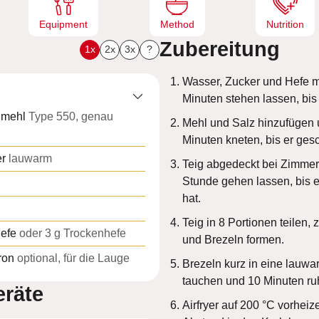
Equipment
Method
Nutrition
Zubereitung
1x
2x
3x
?
Wasser, Zucker und Hefe 
Minuten stehen lassen, bis
nmehl
Type 550, genau
Mehl und Salz hinzufügen 
Minuten kneten, bis er gesc
r
lauwarm
Teig abgedeckt bei Zimmer
Stunde gehen lassen, bis e
hat.
Teig in 8 Portionen teilen, 
Hefe
oder 3 g Trockenhefe
und Brezeln formen.
ron
optional, für die Lauge
Brezeln kurz in eine lauw
tauchen und 10 Minuten ru
räte
Airfryer auf 200 °C vorheiz