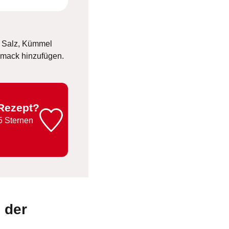
 Salz, Kümmel
hmack hinzufügen.
 Rezept?
5 Sternen
n der