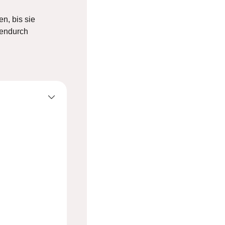
.
n, bis sie
hendurch