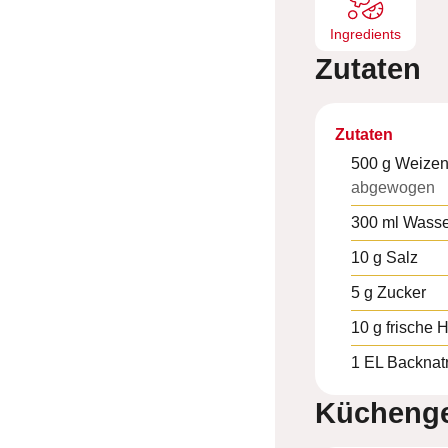
Ingredients
Zutaten
Zutaten
500
g
Weize
abgewogen
300
ml
Wasse
10
g
Salz
5
g
Zucker
10
g
frische 
1
EL
Backnat
Küchenge