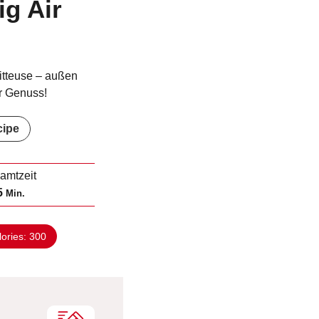
ig Air
ritteuse – außen
er Genuss!
cipe
amtzeit
M
5
Min.
i
n
lories:
300
u
t
e
n