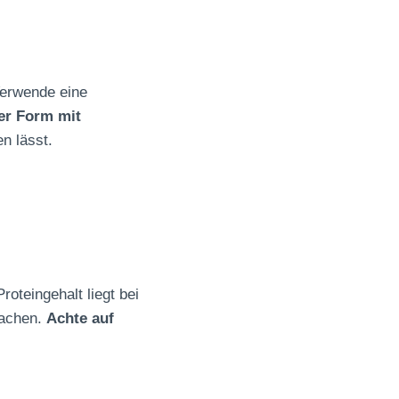
Verwende eine
der Form mit
en lässt.
oteingehalt liegt bei
machen.
Achte auf