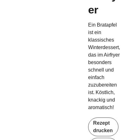
er
Ein Bratapfel
ist ein
klassisches
Winterdessert,
das im Airfryer
besonders
schnell und
einfach
zuzubereiten
ist. Köstlich,
knackig und
aromatisch!
Rezept
drucken