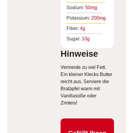
Sodium:
50
mg
Potassium:
200
mg
Fiber:
4
g
Sugar:
10
g
Hinweise
Vermeide zu viel Fett.
Ein kleiner Klecks Butter
reicht aus. Serviere die
Bratäpfel warm mit
Vanillasoße oder
Zimteis!
Gefällt Ihnen