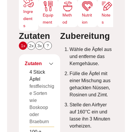
Ingre
Equip
Meth
Nutrit
Note
dient
ment
od
ion
s
s
Zutaten
Zubereitung
1x
2x
3x
?
Wähle die Äpfel aus
und entferne das
Zutaten
Kerngehäuse.
4
Stück
Fülle die Äpfel mit
Äpfel
einer Mischung aus
festfleischig
gehackten Nüssen,
e Sorten
Rosinen und Zimt.
wie
Stelle den Airfryer
Boskoop
auf 160°C ein und
oder
lasse ihn 3 Minuten
Braeburn
vorheizen.
100
g