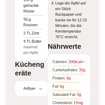
Lege die Äpfel auf
gehackte
ein Stück
Nüsse
Backpapier und
50
g
backe sie für 12-15
Rosinen
Minuten, bis die
Kerntemperatur
2
TL
Zimt
70°C erreicht.
4
TL
Butter
Nährwerte
maximal
pro Apfel
Calories:
200
kcal
Kücheng
Carbohydrates:
35
g
eräte
Protein:
4
g
Fat:
6
g
Airfryer
Saturated Fat:
3
g
Cholesterol:
15
mg