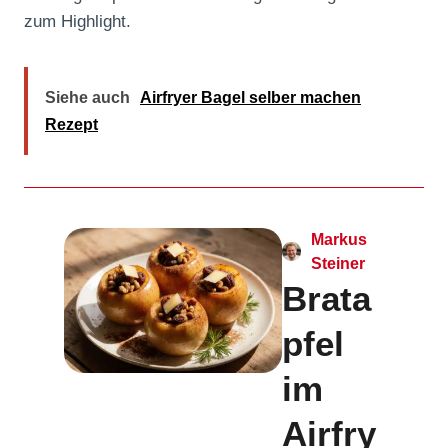
zum Highlight.
Siehe auch
Airfryer Bagel selber machen
Rezept
Markus
Steiner
Brata
pfel
im
Airfry