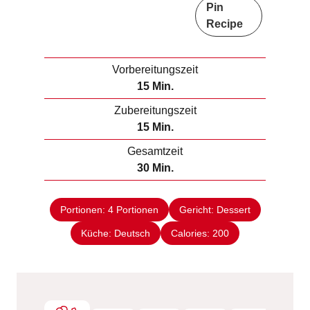
Pin
Recipe
Vorbereitungszeit
M
15
Min.
i
Zubereitungszeit
n
M
15
Min.
u
i
Gesamtzeit
t
n
M
30
Min.
e
u
i
n
t
n
e
Portionen:
4
Portionen
Gericht:
Dessert
u
n
Küche:
Deutsch
t
Calories:
200
e
n