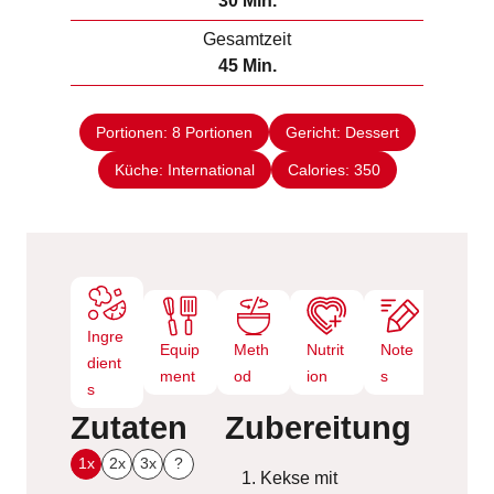
30
Min.
u
i
Gesamtzeit
t
n
M
45
Min.
e
u
i
n
t
n
e
Portionen:
8
Portionen
Gericht:
Dessert
u
n
Küche:
International
t
Calories:
350
e
n
Ingre
Equip
Meth
Nutrit
Note
dient
ment
od
ion
s
s
Zutaten
Zubereitung
1x
2x
3x
?
Kekse mit