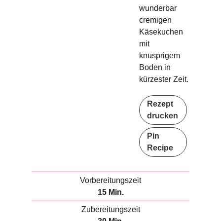
wunderbar
cremigen
Käsekuchen
mit
knusprigem
Boden in
kürzester Zeit.
Rezept
drucken
Pin
Recipe
Vorbereitungszeit
M
15
Min.
i
Zubereitungszeit
n
M