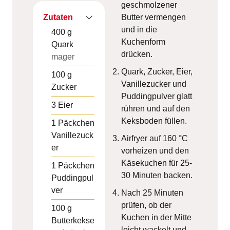
geschmolzener
Zutaten
Butter vermengen
und in die
400
g
Kuchenform
Quark
drücken.
mager
Quark, Zucker, Eier,
100
g
Vanillezucker und
Zucker
Puddingpulver glatt
3
Eier
rühren und auf den
Keksboden füllen.
1
Päckchen
Vanillezuck
Airfryer auf 160 °C
er
vorheizen und den
Käsekuchen für 25-
1
Päckchen
30 Minuten backen.
Puddingpul
ver
Nach 25 Minuten
prüfen, ob der
100
g
Kuchen in der Mitte
Butterkekse
leicht wackelt und