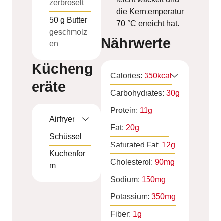
zerbröselt
die Kerntemperatur
50
g
Butter
70 °C erreicht hat.
geschmolz
Nährwerte
en
Kücheng
Calories:
350
kcal
eräte
Carbohydrates:
30
g
Protein:
11
g
Airfryer
Fat:
20
g
Schüssel
Saturated Fat:
12
g
Kuchenfor
Cholesterol:
90
mg
m
Sodium:
150
mg
Potassium:
350
mg
Fiber:
1
g