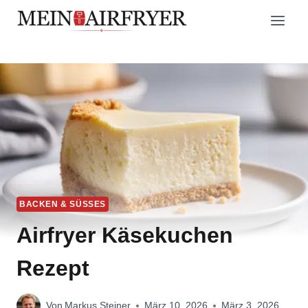
Zum
Inhalt
springen
BACKEN & SÜSSES
Airfryer Käsekuchen
Rezept
Von
Markus Steiner
März 10, 2026
März 3, 2026