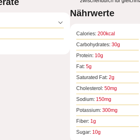
räte
zwischendurch für gleichm
Nährwerte
Calories:
200
kcal
Carbohydrates:
30
g
Protein:
10
g
Fat:
5
g
Saturated Fat:
2
g
Cholesterol:
50
mg
Sodium:
150
mg
Potassium:
300
mg
Fiber:
1
g
Sugar:
10
g