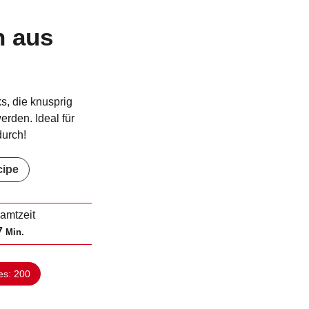
n aus
s, die knusprig
werden. Ideal für
urch!
cipe
amtzeit
M
7
Min.
i
n
es:
200
u
t