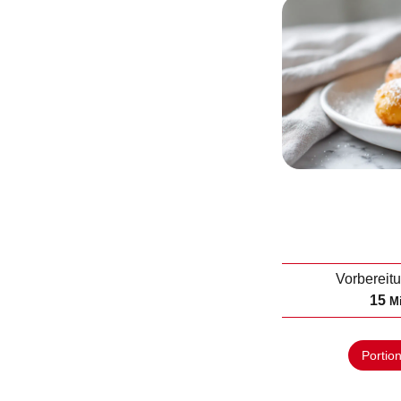
Vorbereit
M
15
M
i
n
Portio
u
t