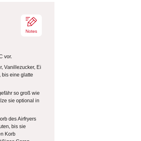
e
n
Notes
C vor.
, Vanillezucker, Ei
 bis eine glatte
gefähr so groß wie
lze sie optional in
orb des Airfryers
ten, bis sie
en Korb