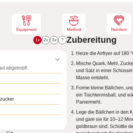
e
n
Equipment
Method
Nutrition
Zubereitung
1x
2x
3x
?
Heize die Airfryer auf 180 °
Mische Quark, Mehl, Zucker
gut abgetropft
und Salz in einer Schüssel,
Masse entsteht.
Forme kleine Bällchen, un
ein Tischtennisball, und wä
ezucker
Paniermehl.
Lege die Bällchen in den K
und gare sie für 10–12 Minu
goldbraun sind. Schüttle d