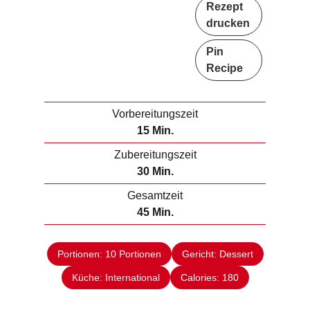
Rezept
drucken
Pin
Recipe
Vorbereitungszeit
M
15
Min.
i
Zubereitungszeit
n
M
30
Min.
u
i
Gesamtzeit
t
n
M
45
Min.
e
u
i
n
t
n
e
Portionen:
10
Portionen
Gericht:
Dessert
u
n
Küche:
International
t
Calories:
180
e