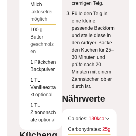
cremigen Teig.
Milch
laktosefrei
Fülle den Teig in
möglich
eine kleine,
passende Backform
100
g
und stelle diese in
Butter
den Airfryer. Backe
geschmolz
den Kuchen für 25–
en
30 Minuten und
1
Päckchen
prüfe nach 20
Backpulver
Minuten mit einem
Zahnstocher, ob er
1
TL
durch ist.
Vanilleextra
kt
optional
Nährwerte
1
TL
Zitronensch
Calories:
180
kcal
ale
optional
Carbohydrates:
25
g
Kücheng