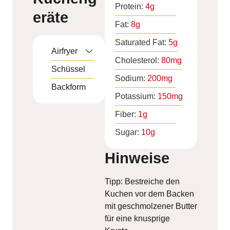
Protein:
4
g
eräte
Fat:
8
g
Saturated Fat:
5
g
Airfryer
Cholesterol:
80
mg
Schüssel
Sodium:
200
mg
Backform
Potassium:
150
mg
Fiber:
1
g
Sugar:
10
g
Hinweise
Tipp: Bestreiche den
Kuchen vor dem Backen
mit geschmolzener Butter
für eine knusprige