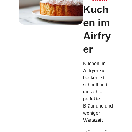
Kuch
en im
Airfry
er
Kuchen im
Airfryer zu
backen ist
schnell und
einfach –
perfekte
Bräunung und
weniger
Wartezeit!