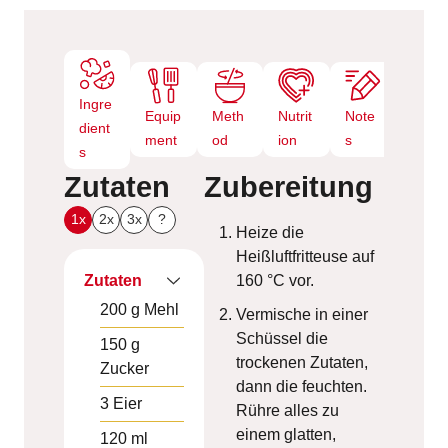
n
Ingre
Equip
Meth
Nutrit
Note
dient
ment
od
ion
s
s
Zutaten
Zubereitung
1x
2x
3x
?
Heize die
Heißluftfritteuse auf
Zutaten
160 °C vor.
200
g
Mehl
Vermische in einer
Schüssel die
150
g
trockenen Zutaten,
Zucker
dann die feuchten.
3
Eier
Rühre alles zu
einem glatten,
120
ml