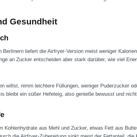
nd Gesundheit
ich
en Berlinern liefert die Airfryer-Version meist weniger Kalorien
nge an Zucker entscheiden aber stark darüber, wie viel En
n willst, nimm leichtere Füllungen, weniger Puderzucker ode
is bleibt ein süßer Hefeteig, also genieße bewusst und nic
fe
llem Kohlenhydrate aus Mehl und Zucker, etwas Fett aus Butt
urch die Airfryer-Zubereitung sinkt meist der Fettanteil, die