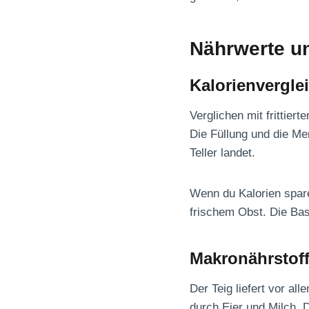
Nährwerte u
Kalorienvergle
Verglichen mit frittiert
Die Füllung und die Me
Teller landet.
Wenn du Kalorien spare
frischem Obst. Die Bas
Makronährstof
Der Teig liefert vor a
durch Eier und Milch. D