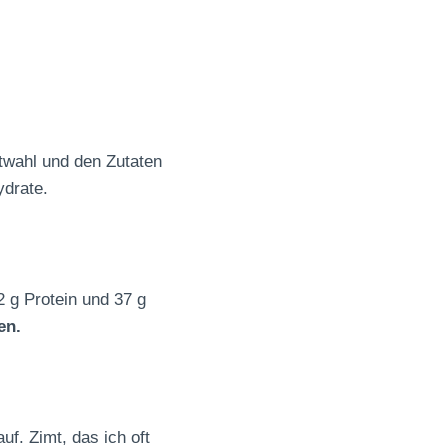
twahl und den Zutaten
ydrate.
2 g Protein und 37 g
en.
f. Zimt, das ich oft