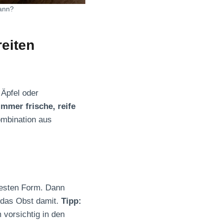
ann?
reiten
 Äpfel oder
Immer frische, reife
ombination aus
nfesten Form. Dann
 das Obst damit.
Tipp:
 vorsichtig in den