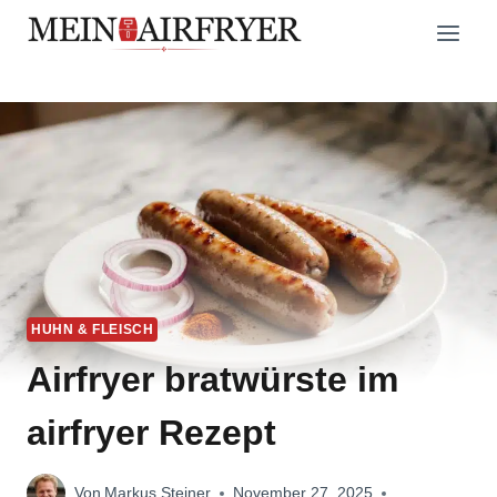
Zum
Inhalt
springen
HUHN & FLEISCH
Airfryer bratwürste im
airfryer Rezept
Von
Markus Steiner
November 27, 2025