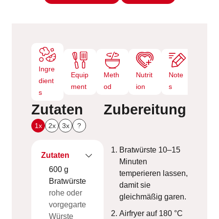
n
Ingre
Equip
Meth
Nutrit
Note
dient
ment
od
ion
s
s
Zutaten
Zubereitung
1x
2x
3x
?
Bratwürste 10–15
Zutaten
Minuten
600
g
temperieren lassen,
Bratwürste
damit sie
rohe oder
gleichmäßig garen.
vorgegarte
Airfryer auf 180 °C
Würste