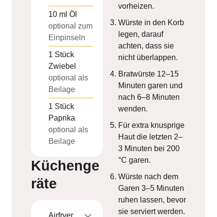
vorheizen.
10
ml
Öl
Würste in den Korb
optional zum
legen, darauf
Einpinseln
achten, dass sie
1
Stück
nicht überlappen.
Zwiebel
Bratwürste 12–15
optional als
Minuten garen und
Beilage
nach 6–8 Minuten
1
Stück
wenden.
Paprika
Für extra knusprige
optional als
Haut die letzten 2–
Beilage
3 Minuten bei 200
°C garen.
Küchenge
Würste nach dem
räte
Garen 3–5 Minuten
ruhen lassen, bevor
sie serviert werden.
Airfryer