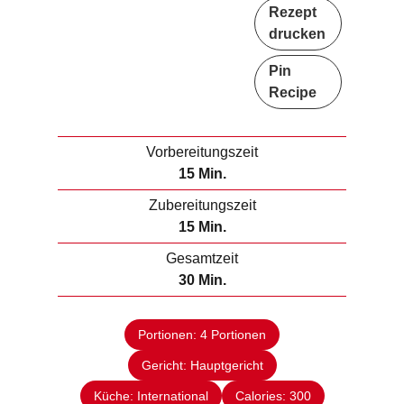
Rezept
drucken
Pin
Recipe
Vorbereitungszeit
M
15
Min.
i
Zubereitungszeit
n
M
15
Min.
u
i
Gesamtzeit
t
n
M
30
Min.
e
u
i
n
t
n
e
Portionen:
4
Portionen
u
n
Gericht:
Hauptgericht
t
e
Küche:
International
Calories:
300