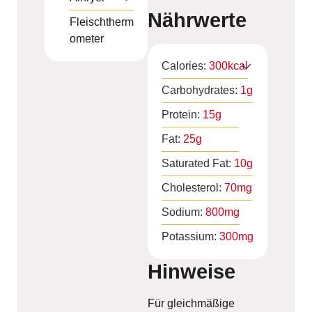
Nährwerte
Fleischtherm
ometer
Calories:
300
kcal
Carbohydrates:
1
g
Protein:
15
g
Fat:
25
g
Saturated Fat:
10
g
Cholesterol:
70
mg
Sodium:
800
mg
Potassium:
300
mg
Hinweise
Für gleichmäßige