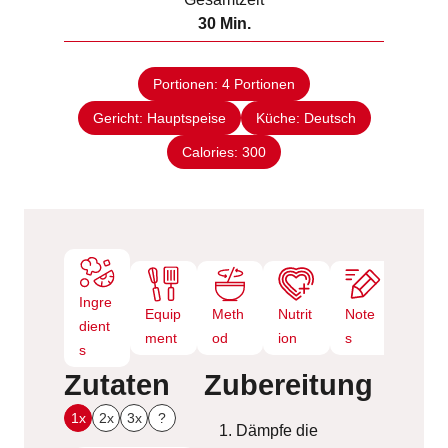
t
n
M
30
Min.
e
u
i
n
t
n
e
Portionen:
4
Portionen
u
n
Gericht:
Hauptspeise
t
Küche:
Deutsch
e
Calories:
300
n
Ingre
Equip
Meth
Nutrit
Note
dient
ment
od
ion
s
s
Zutaten
Zubereitung
1x
2x
3x
?
Dämpfe die