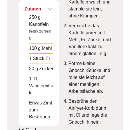
Kartoffeln weich und
Zutaten
stampfe sie fein,
ohne Klumpen.
250
g
Kartoffeln
Vermische das
festkochen
Kartoffelpüree mit
d
Mehl, Ei, Zucker und
Vanilleextrakt zu
100
g
Mehl
einem glatten Teig.
1
Stück
Ei
Forme kleine
30
g
Zucker
Gnocchi-Stücke und
rolle sie leicht auf
1
TL
einer mehligen
Vanilleextra
Arbeitsfläche ab.
kt
Besprühe den
Etwas
Zimt
Airfryer-Korb dünn
zum
mit Öl und lege die
Bestreuen
Gnocchi hinein.