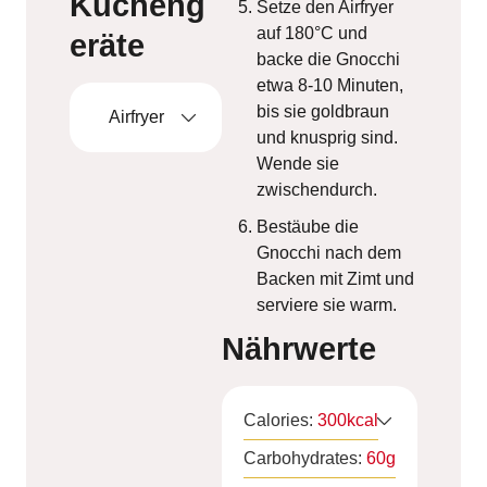
Kücheng
Setze den Airfryer
auf 180°C und
eräte
backe die Gnocchi
etwa 8-10 Minuten,
bis sie goldbraun
Airfryer
und knusprig sind.
Wende sie
zwischendurch.
Bestäube die
Gnocchi nach dem
Backen mit Zimt und
serviere sie warm.
Nährwerte
Calories:
300
kcal
Carbohydrates:
60
g