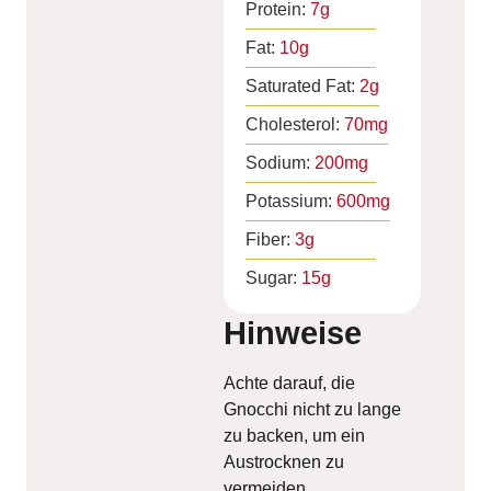
Protein:
7
g
Fat:
10
g
Saturated Fat:
2
g
Cholesterol:
70
mg
Sodium:
200
mg
Potassium:
600
mg
Fiber:
3
g
Sugar:
15
g
Hinweise
Achte darauf, die
Gnocchi nicht zu lange
zu backen, um ein
Austrocknen zu
vermeiden.