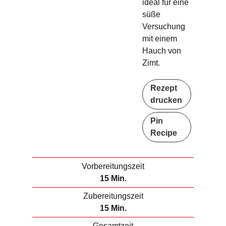
ideal für eine
süße
Versuchung
mit einem
Hauch von
Zimt.
Rezept
drucken
Pin
Recipe
Vorbereitungszeit
M
15
Min.
i
Zubereitungszeit
n
M
15
Min.
u
i
Gesamtzeit