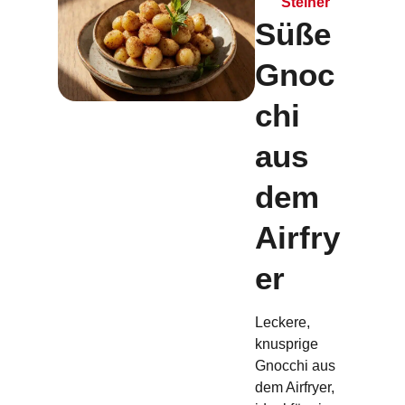
Steiner
Süße
Gnoc
chi
aus
dem
Airfry
er
Leckere,
knusprige
Gnocchi aus
dem Airfryer,