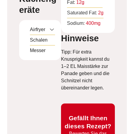
Fat:
12
g
eräte
Saturated Fat:
2
g
Sodium:
400
mg
Airfryer
Hinweise
Schalen
Messer
Tipp: Für extra
Knusprigkeit kannst du
1–2 EL Maisstärke zur
Panade geben und die
Schnitzel nicht
übereinander legen.
Gefällt Ihnen
dieses Rezept?
Bewerten
Sie das