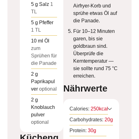
5
g
Salz
1
Airfryer-Korb und
TL
sprühe etwas Öl auf
die Panade.
5
g
Pfeffer
1 TL
Für 10–12 Minuten
garen, bis sie
10
ml
Öl
goldbraun sind.
zum
Überprüfe die
Sprühen für
Kerntemperatur —
die Panade
sie sollte rund 75 °C
2
g
erreichen.
Paprikapul
Nährwerte
ver
optional
2
g
Knoblauch
Calories:
250
kcal
pulver
Carbohydrates:
20
g
optional
Protein:
30
g
Kücheng