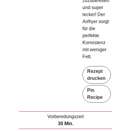
zuzubereiten
und super
lecker! Der
Airfryer sorgt
für die
perfekte
Konsistenz
mit weniger
Fett.
Rezept
drucken
Pin
Recipe
Vorbereitungszeit
M
30
Min.
i