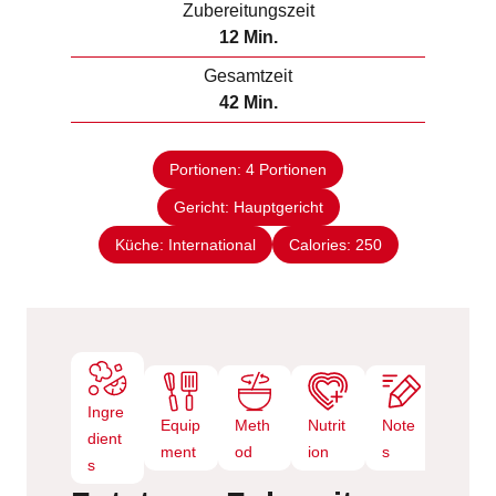
Zubereitungszeit
n
M
12
Min.
u
i
Gesamtzeit
t
n
M
42
Min.
e
u
i
n
t
n
e
Portionen:
4
Portionen
u
n
Gericht:
Hauptgericht
t
e
Küche:
International
Calories:
250
n
Ingre
Equip
Meth
Nutrit
Note
dient
ment
od
ion
s
s