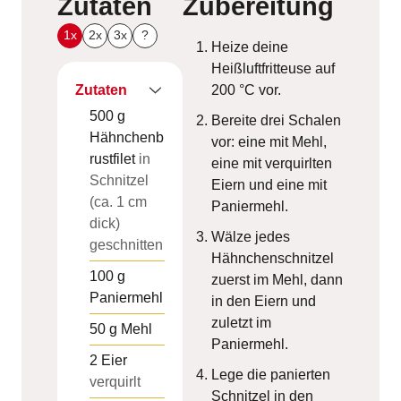
Zutaten
Zubereitung
1x
2x
3x
?
Heize deine
Heißluftfritteuse auf
Zutaten
200 °C vor.
500
g
Bereite drei Schalen
Hähnchenb
vor: eine mit Mehl,
rustfilet
in
eine mit verquirlten
Schnitzel
Eiern und eine mit
(ca. 1 cm
Paniermehl.
dick)
Wälze jedes
geschnitten
Hähnchenschnitzel
100
g
zuerst im Mehl, dann
Paniermehl
in den Eiern und
zuletzt im
50
g
Mehl
Paniermehl.
2
Eier
Lege die panierten
verquirlt
Schnitzel in den