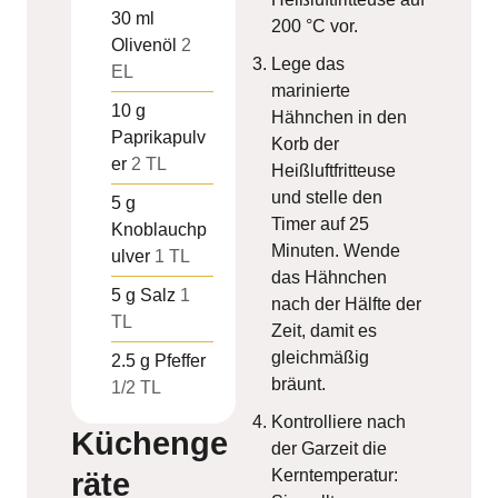
30
ml
200 °C vor.
Olivenöl
2
Lege das
EL
marinierte
10
g
Hähnchen in den
Paprikapulv
Korb der
er
2 TL
Heißluftfritteuse
und stelle den
5
g
Timer auf 25
Knoblauchp
Minuten. Wende
ulver
1 TL
das Hähnchen
5
g
Salz
1
nach der Hälfte der
TL
Zeit, damit es
gleichmäßig
2.5
g
Pfeffer
bräunt.
1/2 TL
Kontrolliere nach
Küchenge
der Garzeit die
Kerntemperatur:
räte