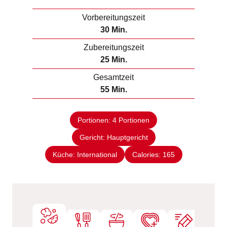
Vorbereitungszeit
M
30
Min.
i
Zubereitungszeit
n
M
25
Min.
u
i
Gesamtzeit
t
n
M
55
Min.
e
u
i
n
t
n
e
Portionen:
4
Portionen
u
n
Gericht:
Hauptgericht
t
e
Küche:
International
Calories:
165
n