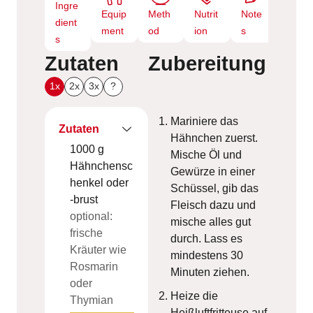
Ingre
Equip
Meth
Nutrit
Note
dient
ment
od
ion
s
s
Zutaten
Zubereitung
1x
2x
3x
?
Mariniere das
Zutaten
Hähnchen zuerst.
1000
g
Mische Öl und
Hähnchensc
Gewürze in einer
henkel oder
Schüssel, gib das
-brust
Fleisch dazu und
optional:
mische alles gut
frische
durch. Lass es
Kräuter wie
mindestens 30
Rosmarin
Minuten ziehen.
oder
Heize die
Thymian
Heißluftfritteuse auf