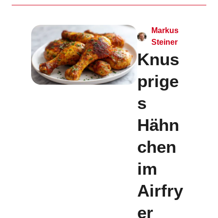
Markus
Steiner
Knus
prige
s
Hähn
chen
im
Airfry
er