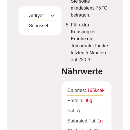
Sie sollte
mindestens 75 °C
betragen.
Airfryer
Für extra
Schüssel
Knusprigkeit:
Erhöhe die
Temperatur für die
letzten 5 Minuten
auf 220 °C.
Nährwerte
Calories:
165
kcal
Protein:
30
g
Fat:
7
g
Saturated Fat:
1
g