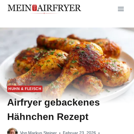
Zum
Inhalt
springen
HUHN & FLEISCH
Airfryer gebackenes
Hähnchen Rezept
Von
Markus Steiner
Februar 23, 2026