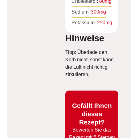
Cholesterol:
80
mg
Sodium:
300
mg
Potassium:
250
mg
Hinweise
Tipp: Überlade den
Korb nicht, sonst kann
die Luft nicht richtig
zirkulieren.
Gefällt Ihnen
dieses
Rezept?
Bewerten
Sie das
Rezept mit 5 Sternen