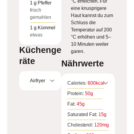
°C erreichen. Für
1
g
Pfeffer
eine knusprigere
frisch
Haut kannst du zum
gemahlen
Schluss die
1
g
Kümmel
Temperatur auf 200
etwas
°C erhöhen und 5–
10 Minuten weiter
Küchenge
garen.
räte
Nährwerte
Airfryer
Calories:
600
kcal
Protein:
50
g
Fat:
45
g
Saturated Fat:
15
g
Cholesterol:
120
mg