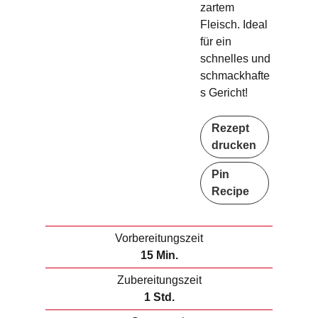
zartem
Fleisch. Ideal
für ein
schnelles und
schmackhafte
s Gericht!
Rezept
drucken
Pin
Recipe
Vorbereitungszeit
M
15
Min.
i
Zubereitungszeit
n
S
1
Std.
u
t