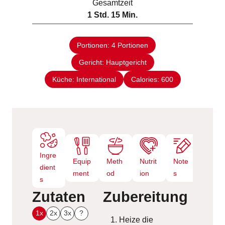
Gesamtzeit
t
u
S
M
1
Std.
15
Min.
e
n
t
i
n
d
u
n
e
Portionen:
4
Portionen
n
u
Gericht:
d
Hauptgericht
t
e
e
Küche:
International
Calories:
600
n
Ingre
Equip
Meth
Nutrit
Note
dient
ment
od
ion
s
s
Zutaten
Zubereitung
1x
2x
3x
?
Heize die