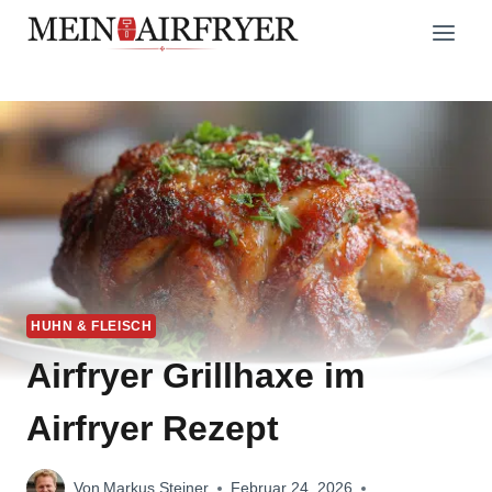
Zum
Inhalt
springen
HUHN & FLEISCH
Airfryer Grillhaxe im
Airfryer Rezept
Von
Markus Steiner
Februar 24, 2026