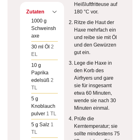
Heißluftfritteuse auf
Zutaten
180 °C vor.
1000
g
Ritze die Haut der
Schweinsh
Haxe mehrfach ein
axe
und reibe sie mit Öl
und den Gewürzen
30
ml
Öl
2
gut ein.
EL
Lege die Haxe in
10
g
den Korb des
Paprika
Airfryers und gare
edelsüß
2
sie für insgesamt
TL
etwa 60 Minuten,
5
g
wende sie nach 30
Knoblauch
Minuten einmal.
pulver
1 TL
Prüfe die
5
g
Salz
1
Kerntemperatur; sie
TL
sollte mindestens 75