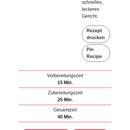
schnelles,
leckeres
Gericht.
Rezept
drucken
Pin
Recipe
Vorbereitungszeit
M
15
Min.
i
Zubereitungszeit
n
M
25
Min.
u
i
Gesamtzeit
t
n
M
40
Min.
e
u
i
n
t