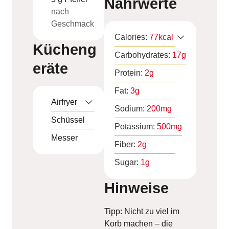
Nährwerte
nach
Geschmack
Calories:
77
kcal
Kücheng
Carbohydrates:
17
g
eräte
Protein:
2
g
Fat:
3
g
Airfryer
Sodium:
200
mg
Schüssel
Potassium:
500
mg
Messer
Fiber:
2
g
Sugar:
1
g
Hinweise
Tipp: Nicht zu viel im
Korb machen – die