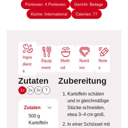
n
e
Portionen:
4
Portionen
Gericht:
Beilage
u
n
Küche:
International
t
Calories:
77
e
n
Ingre
Equip
Meth
Nutrit
Note
dient
ment
od
ion
s
s
Zutaten
Zubereitung
1x
2x
3x
?
Kartoffeln schälen
und in gleichmäßige
Zutaten
Stücke schneiden,
etwa 3–4 cm groß.
500
g
Kartoffeln
In einer Schüssel mit