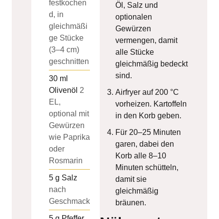
festkochen
Öl, Salz und
d, in
optionalen
gleichmäßi
Gewürzen
ge Stücke
vermengen, damit
(3–4 cm)
alle Stücke
geschnitten
gleichmäßig bedeckt
sind.
30
ml
Olivenöl
2
Airfryer auf 200 °C
EL,
vorheizen. Kartoffeln
optional mit
in den Korb geben.
Gewürzen
Für 20–25 Minuten
wie Paprika
garen, dabei den
oder
Korb alle 8–10
Rosmarin
Minuten schütteln,
5
g
Salz
damit sie
nach
gleichmäßig
Geschmack
bräunen.
5
g
Pfeffer