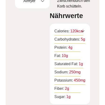
Zwischendurch den
Airfryer
Korb schütteln.
Nährwerte
Calories:
120
kcal
Carbohydrates:
5
g
Protein:
4
g
Fat:
10
g
Saturated Fat:
1
g
Sodium:
250
mg
Potassium:
450
mg
Fiber:
2
g
Sugar:
1
g