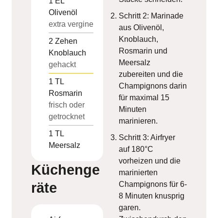
1
EL
Olivenöl
Schritt 2: Marinade
extra vergine
aus Olivenöl,
Knoblauch,
2
Zehen
Rosmarin und
Knoblauch
Meersalz
gehackt
zubereiten und die
1
TL
Champignons darin
Rosmarin
für maximal 15
frisch oder
Minuten
getrocknet
marinieren.
1
TL
Schritt 3: Airfryer
Meersalz
auf 180°C
vorheizen und die
Küchenge
marinierten
räte
Champignons für 6-
8 Minuten knusprig
garen.