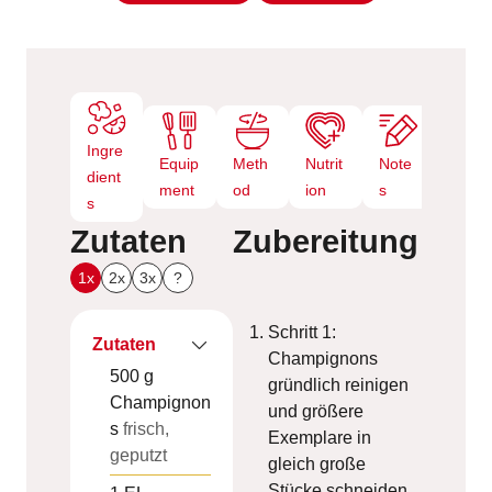
e
n
Ingre
Equip
Meth
Nutrit
Note
dient
ment
od
ion
s
s
Zutaten
Zubereitung
1x
2x
3x
?
Schritt 1:
Zutaten
Champignons
500
g
gründlich reinigen
Champignon
und größere
s
frisch,
Exemplare in
geputzt
gleich große
Stücke schneiden.