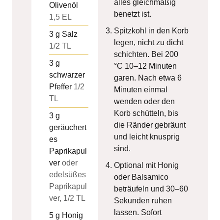
alles gleichmäßig
Olivenöl
benetzt ist.
1,5 EL
Spitzkohl in den Korb
3
g
Salz
legen, nicht zu dicht
1/2 TL
schichten. Bei 200
3
g
°C 10–12 Minuten
schwarzer
garen. Nach etwa 6
Pfeffer
1/2
Minuten einmal
TL
wenden oder den
Korb schütteln, bis
3
g
die Ränder gebräunt
geräuchert
und leicht knusprig
es
sind.
Paprikapul
ver
oder
Optional mit Honig
edelsüßes
oder Balsamico
Paprikapul
beträufeln und 30–60
ver, 1/2 TL
Sekunden ruhen
lassen. Sofort
5
g
Honig