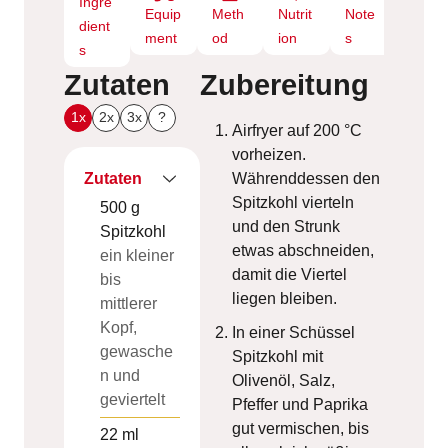
Ingre
Equip
Meth
Nutrit
Note
dient
ment
od
ion
s
s
Zutaten
Zubereitung
1x
2x
3x
?
Airfryer auf 200 °C
vorheizen.
Zutaten
Währenddessen den
Spitzkohl vierteln
500
g
und den Strunk
Spitzkohl
etwas abschneiden,
ein kleiner
damit die Viertel
bis
liegen bleiben.
mittlerer
Kopf,
In einer Schüssel
gewasche
Spitzkohl mit
n und
Olivenöl, Salz,
geviertelt
Pfeffer und Paprika
gut vermischen, bis
22
ml