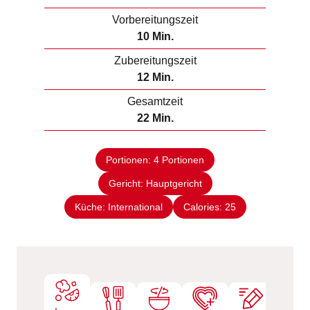
Vorbereitungszeit
M
10
Min.
i
Zubereitungszeit
n
M
12
Min.
u
i
Gesamtzeit
t
n
M
22
Min.
e
u
i
n
t
n
e
Portionen:
4
Portionen
u
n
Gericht:
Hauptgericht
t
e
Küche:
International
Calories:
25
n