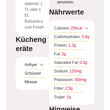
servieren.
optional, 1
TL oder 1
Nährwerte
EL
Balsamico
zum Finish
Calories:
25
kcal
Carbohydrates:
5.8
g
Kücheng
Protein:
1.3
g
eräte
Fat:
2
g
Saturated Fat:
0.3
g
Airfryer
Sodium:
120
mg
Schüssel
Potassium:
300
mg
Messer
Fiber:
2.5
g
Sugar:
1
g
Hinweise