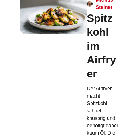
Steiner
Spitz
kohl
im
Airfry
er
Der Airfryer
macht
Spitzkohl
schnell
knusprig und
benötigt dabei
kaum Öl. Die