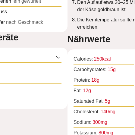
zehen
fein gewürfelt
Den Auflauf etwa 20–25 Mi
der Käse goldbraun ist.
uss
Die Kerntemperatur sollte
fer
nach Geschmack
erreichen.
räte
Nährwerte
Calories:
250
kcal
Carbohydrates:
15
g
Protein:
18
g
Fat:
12
g
Saturated Fat:
5
g
Cholesterol:
140
mg
Sodium:
300
mg
Potassium:
800
mg