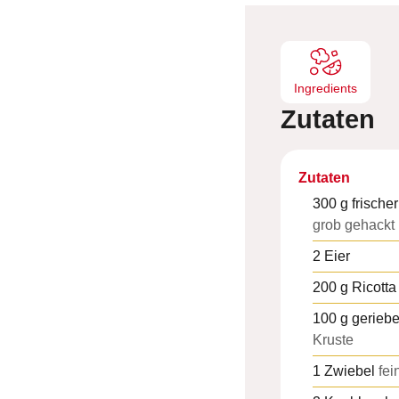
e
n
Ingredients
Zutaten
Zutaten
300
g
frische
grob gehackt
2
Eier
200
g
Ricotta
100
g
gerieb
Kruste
1
Zwiebel
fei