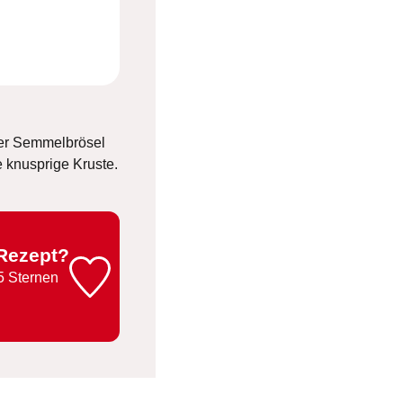
der Semmelbrösel
e knusprige Kruste.
 Rezept?
5 Sternen