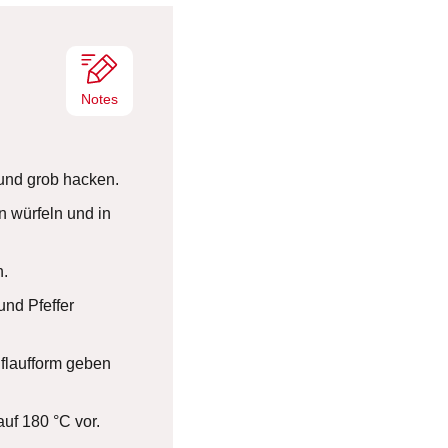
e
n
Notes
und grob hacken.
n würfeln und in
n.
und Pfeffer
flaufform geben
auf 180 °C vor.