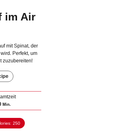
 im Air
uf mit Spinat, der
t wird. Perfekt, um
ht zuzubereiten!
cipe
amtzeit
M
0
Min.
i
n
lories:
250
u
t