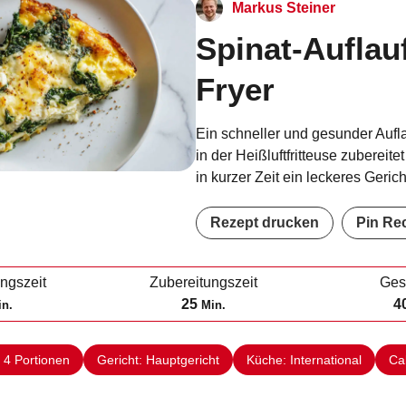
Markus Steiner
Spinat-Auflauf
Fryer
Ein schneller und gesunder Aufla
in der Heißluftfritteuse zubereite
in kurzer Zeit ein leckeres Geric
Rezept drucken
Pin Re
ungszeit
Zubereitungszeit
Ges
M
25
4
in.
Min.
i
n
:
4
Portionen
Gericht:
Hauptgericht
Küche:
International
Ca
u
t