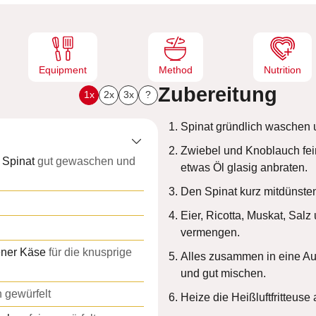
e
n
Equipment
Method
Nutrition
Zubereitung
1x
2x
3x
?
Spinat gründlich waschen 
Zwiebel und Knoblauch fei
r Spinat
gut gewaschen und
etwas Öl glasig anbraten.
Den Spinat kurz mitdünste
Eier, Ricotta, Muskat, Salz 
vermengen.
ener Käse
für die knusprige
Alles zusammen in eine Au
und gut mischen.
n gewürfelt
Heize die Heißluftfritteuse 