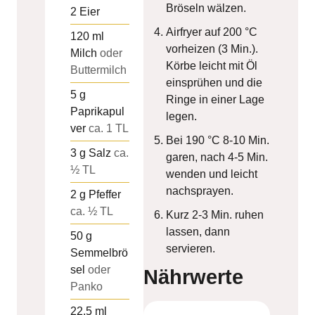
Bröseln wälzen.
2
Eier
Airfryer auf 200 °C
120
ml
vorheizen (3 Min.).
Milch
oder
Körbe leicht mit Öl
Buttermilch
einsprühen und die
5
g
Ringe in einer Lage
Paprikapul
legen.
ver
ca. 1 TL
Bei 190 °C 8-10 Min.
3
g
Salz
ca.
garen, nach 4-5 Min.
½ TL
wenden und leicht
nachsprayen.
2
g
Pfeffer
ca. ½ TL
Kurz 2-3 Min. ruhen
lassen, dann
50
g
servieren.
Semmelbrö
sel
oder
Nährwerte
Panko
22.5
ml