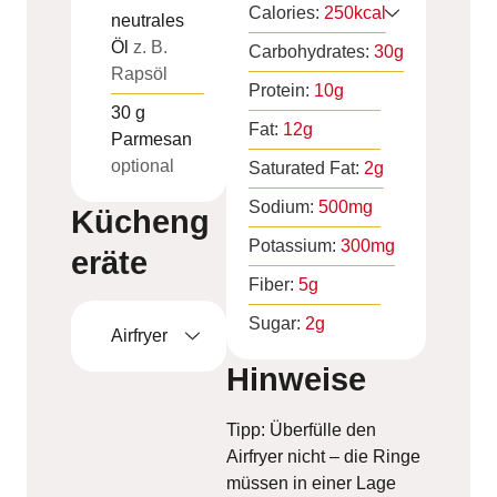
Calories:
250
kcal
neutrales
Öl
z. B.
Carbohydrates:
30
g
Rapsöl
Protein:
10
g
30
g
Fat:
12
g
Parmesan
optional
Saturated Fat:
2
g
Sodium:
500
mg
Kücheng
Potassium:
300
mg
eräte
Fiber:
5
g
Sugar:
2
g
Airfryer
Hinweise
Tipp: Überfülle den
Airfryer nicht – die Ringe
müssen in einer Lage