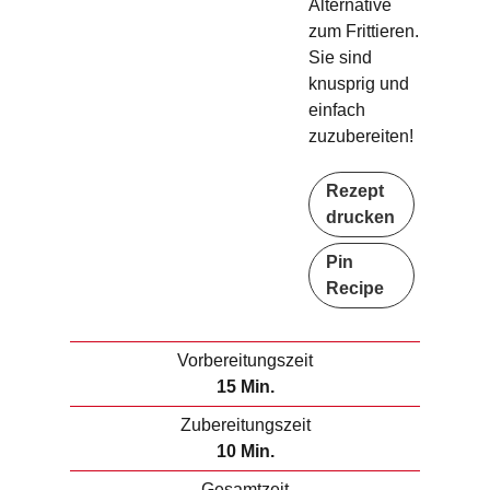
Alternative
zum Frittieren.
Sie sind
knusprig und
einfach
zuzubereiten!
Rezept
drucken
Pin
Recipe
Vorbereitungszeit
M
15
Min.
i
Zubereitungszeit
n
M
10
Min.
u
i
Gesamtzeit