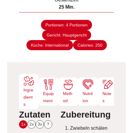
t
n
M
25
Min.
e
u
i
n
t
n
e
Portionen:
4
Portionen
u
n
Gericht:
Hauptgericht
t
e
Küche:
International
Calories:
250
n
Ingre
Equip
Meth
Nutrit
Note
dient
ment
od
ion
s
s
Zutaten
Zubereitung
1x
2x
3x
?
Zwiebeln schälen