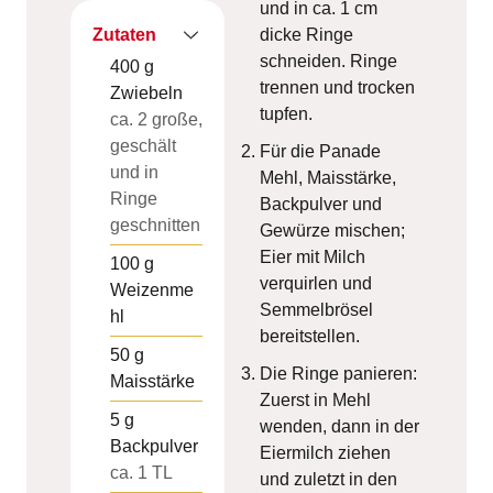
und in ca. 1 cm
Zutaten
dicke Ringe
schneiden. Ringe
400
g
trennen und trocken
Zwiebeln
tupfen.
ca. 2 große,
geschält
Für die Panade
und in
Mehl, Maisstärke,
Ringe
Backpulver und
geschnitten
Gewürze mischen;
Eier mit Milch
100
g
verquirlen und
Weizenme
Semmelbrösel
hl
bereitstellen.
50
g
Die Ringe panieren:
Maisstärke
Zuerst in Mehl
5
g
wenden, dann in der
Backpulver
Eiermilch ziehen
ca. 1 TL
und zuletzt in den