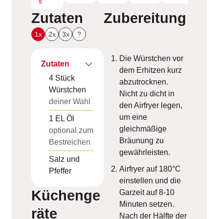
s
Zutaten
Zubereitung
1x
2x
3x
?
Die Würstchen vor
Zutaten
dem Erhitzen kurz
4
Stück
abzutrocknen.
Würstchen
Nicht zu dicht in
deiner Wahl
den Airfryer legen,
um eine
1
EL
Öl
gleichmäßige
optional zum
Bräunung zu
Bestreichen
gewährleisten.
Salz und
Airfryer auf 180°C
Pfeffer
einstellen und die
Küchenge
Garzeit auf 8-10
Minuten setzen.
räte
Nach der Hälfte der