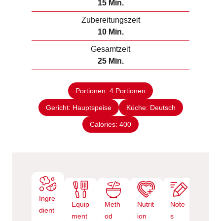
M
15
Min.
i
Zubereitungszeit
n
M
10
Min.
u
i
Gesamtzeit
t
n
M
25
Min.
e
u
i
n
t
n
e
Portionen:
4
Portionen
u
n
Gericht:
Hauptspeise
t
Küche:
Deutsch
e
Calories:
400
n
Ingre
Equip
Meth
Nutrit
Note
dient
ment
od
ion
s