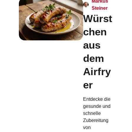
Markus
Steiner
Würst
chen
aus
dem
Airfry
er
Entdecke die
gesunde und
schnelle
Zubereitung
von