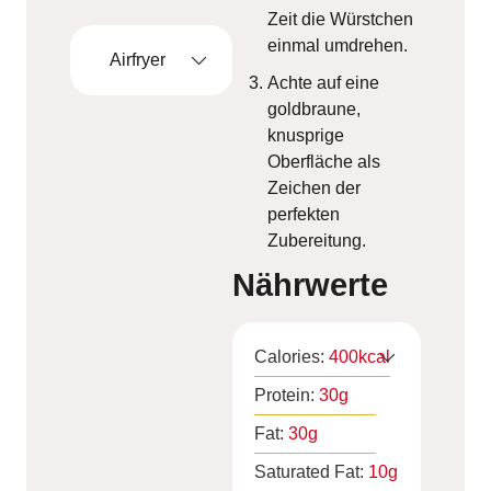
Zeit die Würstchen
einmal umdrehen.
Airfryer
Achte auf eine
goldbraune,
knusprige
Oberfläche als
Zeichen der
perfekten
Zubereitung.
Nährwerte
Calories:
400
kcal
Protein:
30
g
Fat:
30
g
Saturated Fat:
10
g