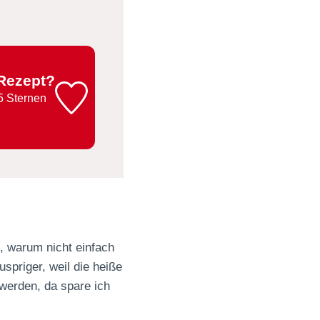
 Rezept?
5 Sternen
t, warum nicht einfach
spriger, weil die heiße
 werden, da spare ich