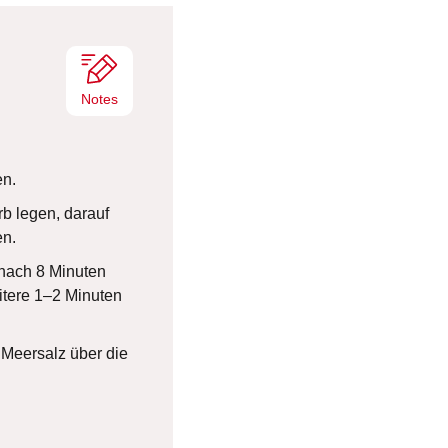
e
n
Notes
en.
rb legen, darauf
en.
nach 8 Minuten
itere 1–2 Minuten
Meersalz über die