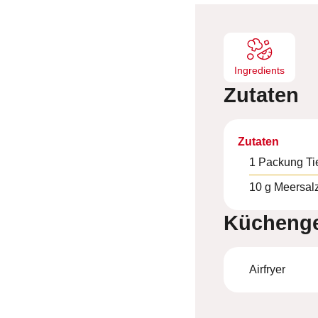
e
n
Ingredients
Zutaten
Zutaten
1
Packung
Ti
10
g
Meersal
Küchenge
Airfryer