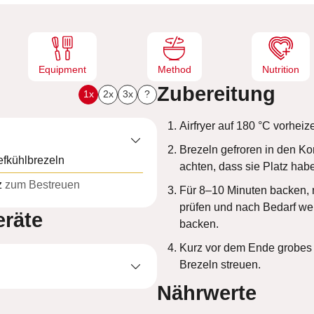
e
n
Equipment
Method
Nutrition
Zubereitung
1x
2x
3x
?
Airfryer auf 180 °C vorheiz
Brezeln gefroren in den Ko
efkühlbrezeln
achten, dass sie Platz hab
z
zum Bestreuen
Für 8–10 Minuten backen, 
prüfen und nach Bedarf we
räte
backen.
Kurz vor dem Ende grobes 
Brezeln streuen.
Nährwerte