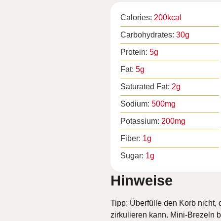
Calories:
200
kcal
Carbohydrates:
30
g
Protein:
5
g
Fat:
5
g
Saturated Fat:
2
g
Sodium:
500
mg
Potassium:
200
mg
Fiber:
1
g
Sugar:
1
g
Hinweise
Tipp: Überfülle den Korb nicht, 
zirkulieren kann. Mini-Brezeln 