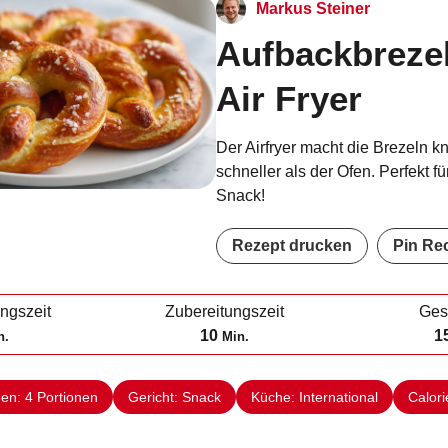
Markus Steiner
Aufbackbreze
Air Fryer
Der Airfryer macht die Brezeln k
schneller als der Ofen. Perfekt f
Snack!
Rezept drucken
Pin Re
ungszeit
Zubereitungszeit
Ges
M
10
1
n.
Min.
i
n
nen:
4
Portionen
Gericht:
Snack
Küche:
International
Calori
u
t