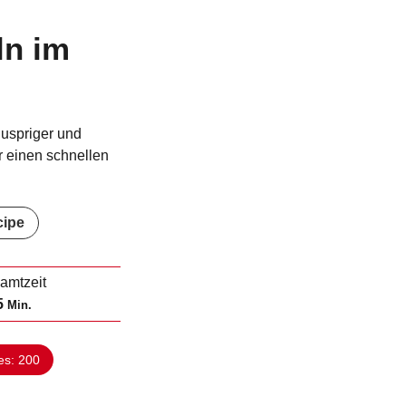
ln im
nuspriger und
ür einen schnellen
cipe
amtzeit
M
5
Min.
i
n
es:
200
u
t