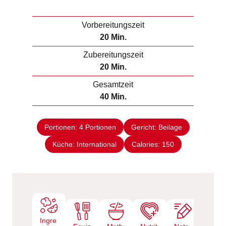
Vorbereitungszeit
M
20
Min.
i
Zubereitungszeit
n
M
20
Min.
u
i
Gesamtzeit
t
n
M
40
Min.
e
u
i
n
t
n
e
Portionen:
4
Portionen
Gericht:
Beilage
u
n
Küche:
International
t
Calories:
150
e
n
Ingre