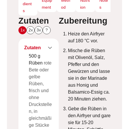
Equip
Meth
Nutrit
Note
dient
ment
od
ion
s
s
Zutaten
Zubereitung
1x
2x
3x
?
Heize den Airfryer
auf 180 °C vor.
Zutaten
Mische die Rüben
500
g
mit Olivenöl, Salz,
Rüben
rote
Pfeffer und den
Bete oder
Gewürzen und lasse
gelbe
sie in der Marinade
Rüben,
aus Honig und
frisch und
Balsamico-Essig ca.
ohne
20 Minuten ziehen.
Druckstelle
Gebe die Rüben in
n, in
den Airfryer und gare
gleichmäßi
sie für 15-20
ge Stücke