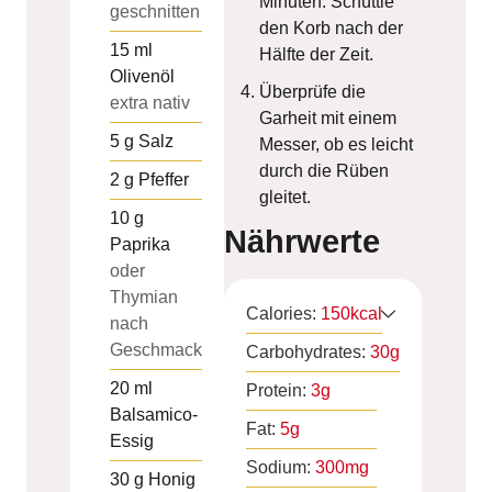
Minuten. Schüttle
geschnitten
den Korb nach der
15
ml
Hälfte der Zeit.
Olivenöl
Überprüfe die
extra nativ
Garheit mit einem
5
g
Salz
Messer, ob es leicht
durch die Rüben
2
g
Pfeffer
gleitet.
10
g
Nährwerte
Paprika
oder
Thymian
Calories:
150
kcal
nach
Geschmack
Carbohydrates:
30
g
20
ml
Protein:
3
g
Balsamico-
Fat:
5
g
Essig
Sodium:
300
mg
30
g
Honig