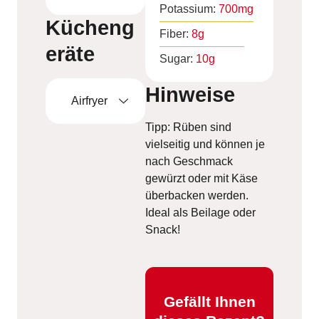
Potassium:
700
mg
Kücheng
Fiber:
8
g
eräte
Sugar:
10
g
Hinweise
Airfryer
Tipp: Rüben sind
vielseitig und können je
nach Geschmack
gewürzt oder mit Käse
überbacken werden.
Ideal als Beilage oder
Snack!
Gefällt Ihnen