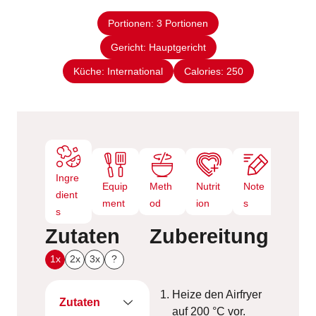
t
n
e
Portionen:
3
Portionen
u
n
Gericht:
Hauptgericht
t
e
Küche:
International
Calories:
250
n
Ingre
Equip
Meth
Nutrit
Note
dient
ment
od
ion
s
s
Zutaten
Zubereitung
1x
2x
3x
?
Heize den Airfryer
Zutaten
auf 200 °C vor.