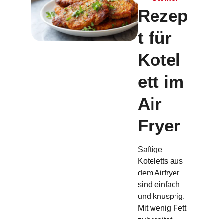
Rezep
t für
Kotel
ett im
Air
Fryer
Saftige
Koteletts aus
dem Airfryer
sind einfach
und knusprig.
Mit wenig Fett