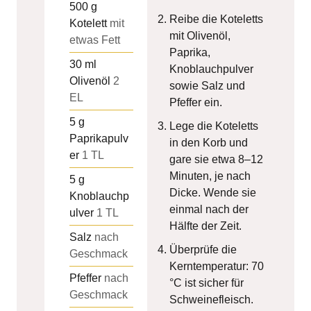
500
g
Reibe die Koteletts
Kotelett
mit
mit Olivenöl,
etwas Fett
Paprika,
30
ml
Knoblauchpulver
Olivenöl
2
sowie Salz und
EL
Pfeffer ein.
5
g
Lege die Koteletts
Paprikapulv
in den Korb und
er
1 TL
gare sie etwa 8–12
Minuten, je nach
5
g
Dicke. Wende sie
Knoblauchp
einmal nach der
ulver
1 TL
Hälfte der Zeit.
Salz
nach
Überprüfe die
Geschmack
Kerntemperatur: 70
Pfeffer
nach
°C ist sicher für
Geschmack
Schweinefleisch.