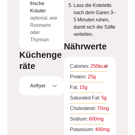
frische
Lass die Koteletts
Kräuter
nach dem Garen 3–
optional, wie
5 Minuten ruhen,
Rosmarin
damit sich die Säfte
oder
verteilen.
Thymian
Nährwerte
Küchenge
räte
Calories:
250
kcal
Protein:
25
g
Airfryer
Fat:
15
g
Saturated Fat:
5
g
Cholesterol:
70
mg
Sodium:
600
mg
Potassium:
400
mg