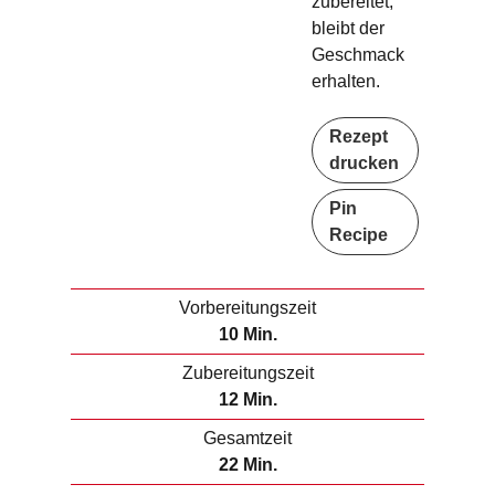
zubereitet,
bleibt der
Geschmack
erhalten.
Rezept
drucken
Pin
Recipe
Vorbereitungszeit
M
10
Min.
i
Zubereitungszeit
n
M
12
Min.
u
i
Gesamtzeit
t
n
M
22
Min.
e
u
i
n