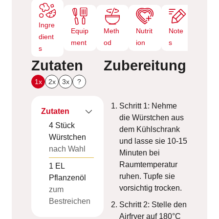
Ingre
Equip
Meth
Nutrit
Note
dient
ment
od
ion
s
s
Zutaten
Zubereitung
1x
2x
3x
?
Schritt 1: Nehme
Zutaten
die Würstchen aus
4
Stück
dem Kühlschrank
Würstchen
und lasse sie 10-15
nach Wahl
Minuten bei
Raumtemperatur
1
EL
ruhen. Tupfe sie
Pflanzenöl
vorsichtig trocken.
zum
Bestreichen
Schritt 2: Stelle den
Airfryer auf 180°C