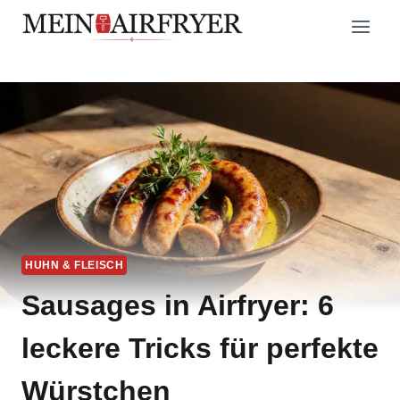
Zum
Inhalt
springen
HUHN & FLEISCH
Sausages in Airfryer: 6
leckere Tricks für perfekte
Würstchen