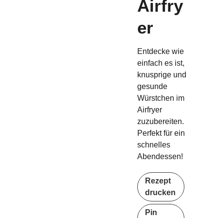
Airfry
er
Entdecke wie
einfach es ist,
knusprige und
gesunde
Würstchen im
Airfryer
zuzubereiten.
Perfekt für ein
schnelles
Abendessen!
Rezept
drucken
Pin