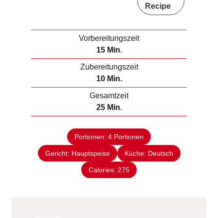
Recipe
Vorbereitungszeit
M
15
Min.
i
Zubereitungszeit
n
M
10
Min.
u
i
Gesamtzeit
t
n
M
25
Min.
e
u
i
n
t
n
e
Portionen:
4
Portionen
u
n
Gericht:
Hauptspeise
t
Küche:
Deutsch
e
Calories:
275
n