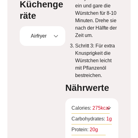
Küchenge
ein und gare die
Würstchen für 8-10
räte
Minuten. Drehe sie
nach der Hälfte der
Zeit um.
Airfryer
Schritt 3: Für extra
Knusprigkeit die
Würstchen leicht
mit Pflanzenöl
bestreichen.
Nährwerte
Calories:
275
kcal
Carbohydrates:
1
g
Protein:
20
g