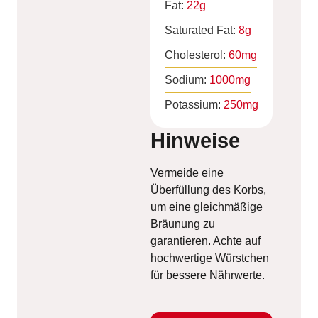
Fat:
22
g
Saturated Fat:
8
g
Cholesterol:
60
mg
Sodium:
1000
mg
Potassium:
250
mg
Hinweise
Vermeide eine
Überfüllung des Korbs,
um eine gleichmäßige
Bräunung zu
garantieren. Achte auf
hochwertige Würstchen
für bessere Nährwerte.