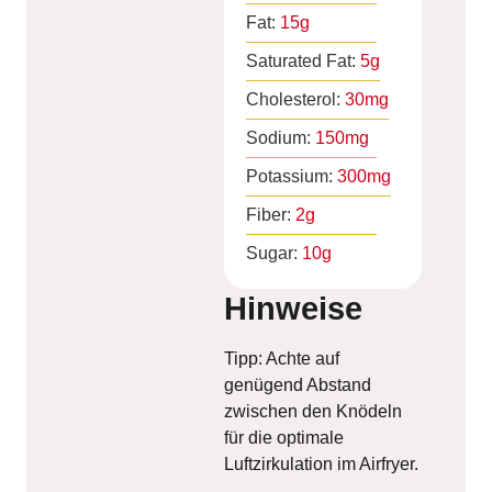
Fat:
15
g
Saturated Fat:
5
g
Cholesterol:
30
mg
Sodium:
150
mg
Potassium:
300
mg
Fiber:
2
g
Sugar:
10
g
Hinweise
Tipp: Achte auf
genügend Abstand
zwischen den Knödeln
für die optimale
Luftzirkulation im Airfryer.