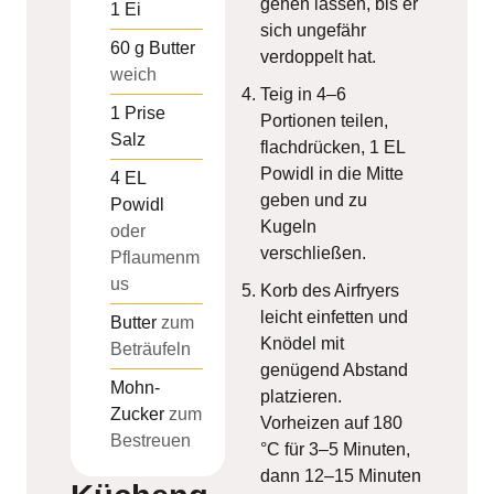
gehen lassen, bis er
1
Ei
sich ungefähr
60
g
Butter
verdoppelt hat.
weich
Teig in 4–6
1
Prise
Portionen teilen,
Salz
flachdrücken, 1 EL
Powidl in die Mitte
4
EL
geben und zu
Powidl
Kugeln
oder
verschließen.
Pflaumenm
us
Korb des Airfryers
leicht einfetten und
Butter
zum
Knödel mit
Beträufeln
genügend Abstand
Mohn-
platzieren.
Zucker
zum
Vorheizen auf 180
Bestreuen
°C für 3–5 Minuten,
dann 12–15 Minuten