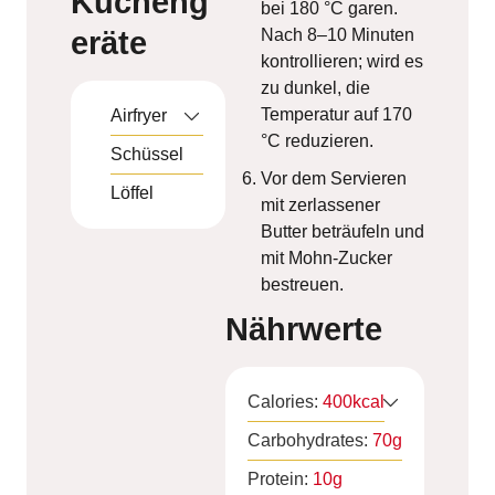
Kücheng
bei 180 °C garen.
eräte
Nach 8–10 Minuten
kontrollieren; wird es
zu dunkel, die
Temperatur auf 170
Airfryer
°C reduzieren.
Schüssel
Vor dem Servieren
Löffel
mit zerlassener
Butter beträufeln und
mit Mohn-Zucker
bestreuen.
Nährwerte
Calories:
400
kcal
Carbohydrates:
70
g
Protein:
10
g