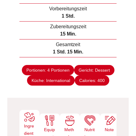
Vorbereitungszeit
S
1
Std.
t
Zubereitungszeit
u
M
15
Min.
n
i
Gesamtzeit
d
n
S
M
1
Std.
15
Min.
e
u
t
i
t
u
n
e
Portionen:
4
Portionen
Gericht:
Dessert
n
u
n
Küche:
International
d
t
Calories:
400
e
e
n
Ingre
Equip
Meth
Nutrit
Note
dient