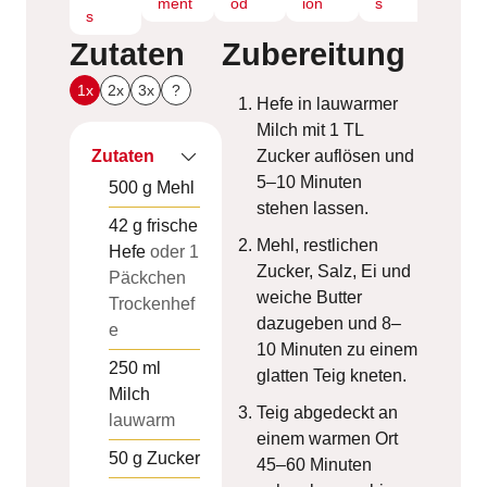
ment
od
ion
s
s
Zutaten
Zubereitung
1x
2x
3x
?
Hefe in lauwarmer
Milch mit 1 TL
Zutaten
Zucker auflösen und
5–10 Minuten
500
g
Mehl
stehen lassen.
42
g
frische
Mehl, restlichen
Hefe
oder 1
Zucker, Salz, Ei und
Päckchen
weiche Butter
Trockenhef
dazugeben und 8–
e
10 Minuten zu einem
250
ml
glatten Teig kneten.
Milch
Teig abgedeckt an
lauwarm
einem warmen Ort
50
g
Zucker
45–60 Minuten