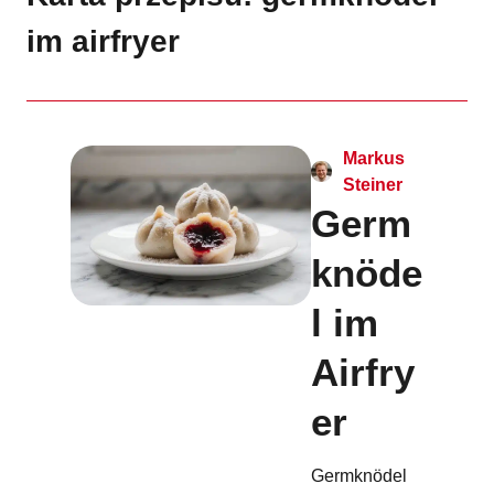
im airfryer
Markus
Steiner
Germ
knöde
l im
Airfry
er
Germknödel