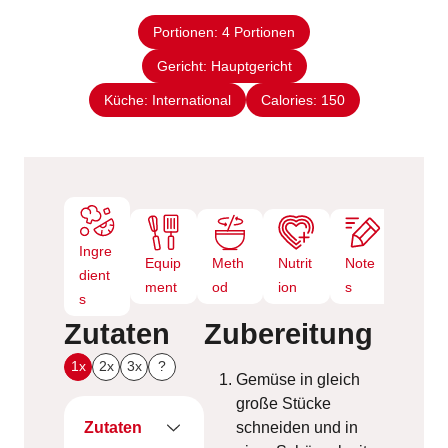
t
n
e
Portionen:
4
Portionen
u
n
Gericht:
Hauptgericht
t
e
Küche:
International
Calories:
150
n
Ingre
Equip
Meth
Nutrit
Note
dient
ment
od
ion
s
s
Zutaten
Zubereitung
1x
2x
3x
?
Gemüse in gleich
große Stücke
Zutaten
schneiden und in