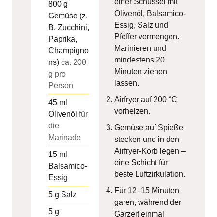
einer Schüssel mit
800
g
Olivenöl, Balsamico-
Gemüse (z.
Essig, Salz und
B. Zucchini,
Pfeffer vermengen.
Paprika,
Marinieren und
Champigno
mindestens 20
ns)
ca. 200
Minuten ziehen
g pro
lassen.
Person
Airfryer auf 200 °C
45
ml
vorheizen.
Olivenöl
für
die
Gemüse auf Spieße
Marinade
stecken und in den
Airfryer-Korb legen –
15
ml
eine Schicht für
Balsamico-
beste Luftzirkulation.
Essig
Für 12–15 Minuten
5
g
Salz
garen, während der
5
g
Garzeit einmal