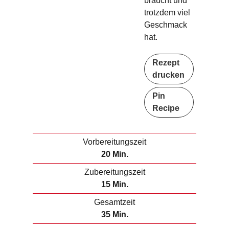
braucht und
trotzdem viel
Geschmack
hat.
Rezept
drucken
Pin
Recipe
Vorbereitungszeit
M
20
Min.
i
Zubereitungszeit
n
M
15
Min.
u
i
Gesamtzeit
t
n
M
35
Min.
e
u
i
n