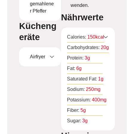
gemahlene
wenden.
r Pfeffer
Nährwerte
Kücheng
eräte
Calories:
150
kcal
Carbohydrates:
20
g
Airfryer
Protein:
3
g
Fat:
6
g
Saturated Fat:
1
g
Sodium:
250
mg
Potassium:
400
mg
Fiber:
5
g
Sugar:
3
g