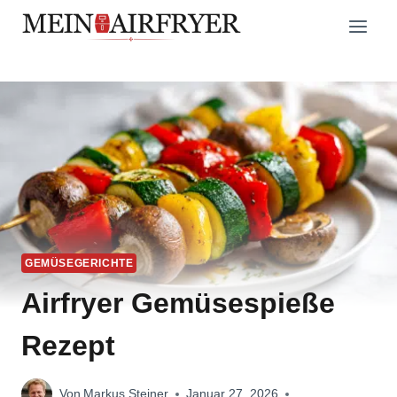
Zum
Inhalt
springen
GEMÜSEGERICHTE
Airfryer Gemüsespieße
Rezept
Von
Markus Steiner
Januar 27, 2026