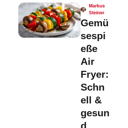
Markus
Steiner
Gemü
sespi
eße
Air
Fryer:
Schn
ell &
gesun
d