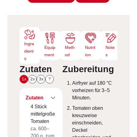
n
Ingre
Equip
Meth
Nutrit
Note
dient
ment
od
ion
s
s
Zutaten
Zubereitung
1x
2x
3x
?
Airfryer auf 180 °C
vorheizen für 3–5
Zutaten
Minuten.
4
Stück
Tomaten oben
mittelgroße
kreuzweise
Tomaten
einschneiden,
ca. 600–
Deckel
700 g, zum