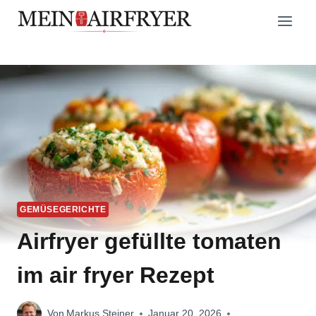
Zum
Inhalt
springen
GEMÜSEGERICHTE
Airfryer gefüllte tomaten
im air fryer Rezept
Von
Markus Steiner
Januar 20, 2026