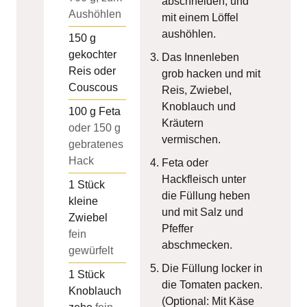
abschneiden, und
Aushöhlen
mit einem Löffel
aushöhlen.
150
g
gekochter
Das Innenleben
Reis oder
grob hacken und mit
Couscous
Reis, Zwiebel,
Knoblauch und
100
g
Feta
Kräutern
oder 150 g
vermischen.
gebratenes
Hack
Feta oder
Hackfleisch unter
1
Stück
die Füllung heben
kleine
und mit Salz und
Zwiebel
Pfeffer
fein
abschmecken.
gewürfelt
Die Füllung locker in
1
Stück
die Tomaten packen.
Knoblauch
(Optional: Mit Käse