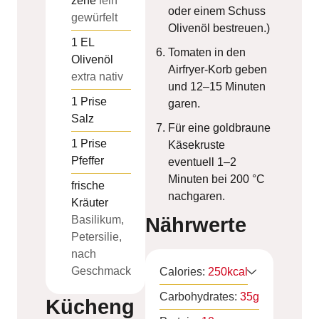
zehe
fein
oder einem Schuss
gewürfelt
Olivenöl bestreuen.)
1
EL
Tomaten in den
Olivenöl
Airfryer-Korb geben
extra nativ
und 12–15 Minuten
1
Prise
garen.
Salz
Für eine goldbraune
1
Prise
Käsekruste
Pfeffer
eventuell 1–2
Minuten bei 200 °C
frische
nachgaren.
Kräuter
Basilikum,
Nährwerte
Petersilie,
nach
Geschmack
Calories:
250
kcal
Carbohydrates:
35
g
Kücheng