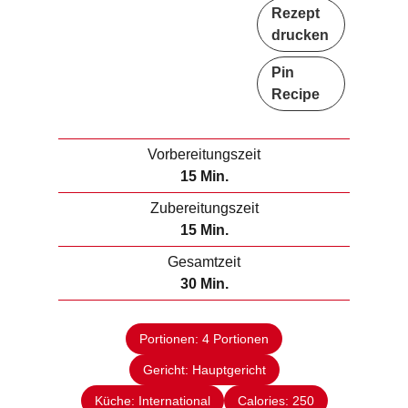
Rezept
drucken
Pin
Recipe
Vorbereitungszeit
M
15
Min.
i
Zubereitungszeit
n
M
15
Min.
u
i
Gesamtzeit
t
n
M
30
Min.
e
u
i
n
t
n
e
Portionen:
4
Portionen
u
n
Gericht:
Hauptgericht
t
e
Küche:
International
Calories:
250