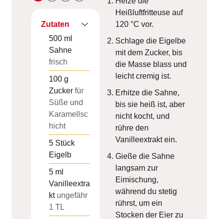
Heize die
Heißluftfritteuse auf
Zutaten
120 °C vor.
500
ml
Schlage die Eigelbe
Sahne
mit dem Zucker, bis
frisch
die Masse blass und
leicht cremig ist.
100
g
Zucker
für
Erhitze die Sahne,
Süße und
bis sie heiß ist, aber
Karamellsc
nicht kocht, und
hicht
rühre den
Vanilleextrakt ein.
5
Stück
Eigelb
Gieße die Sahne
langsam zur
5
ml
Eimischung,
Vanilleextra
während du stetig
kt
ungefähr
rührst, um ein
1 TL
Stocken der Eier zu