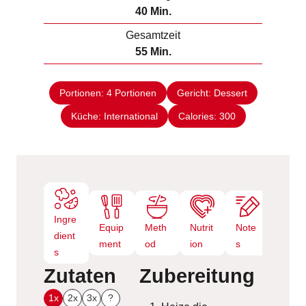
n
M
40
Min.
u
i
Gesamtzeit
t
n
M
55
Min.
e
u
i
n
t
n
e
Portionen:
4
Portionen
Gericht:
Dessert
u
n
Küche:
International
t
Calories:
300
e
n
Ingre
Equip
Meth
Nutrit
Note
dient
ment
od
ion
s
s
Zutaten
Zubereitung
1x
2x
3x
?