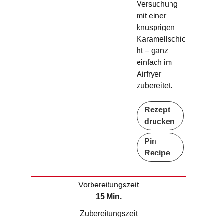
Versuchung
mit einer
knusprigen
Karamellschic
ht – ganz
einfach im
Airfryer
zubereitet.
Rezept
drucken
Pin
Recipe
Vorbereitungszeit
M
15
Min.
i
Zubereitungszeit