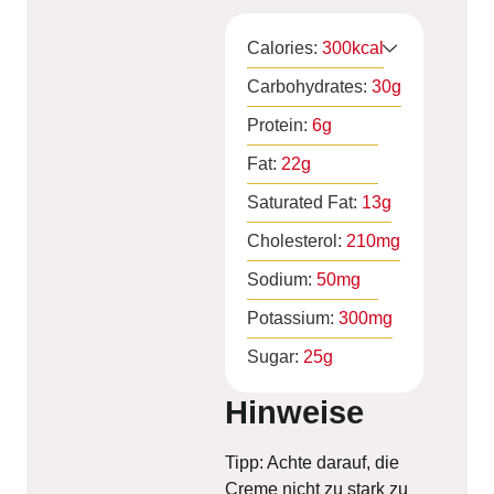
Calories:
300
kcal
Carbohydrates:
30
g
Protein:
6
g
Fat:
22
g
Saturated Fat:
13
g
Cholesterol:
210
mg
Sodium:
50
mg
Potassium:
300
mg
Sugar:
25
g
Hinweise
Tipp: Achte darauf, die
Creme nicht zu stark zu