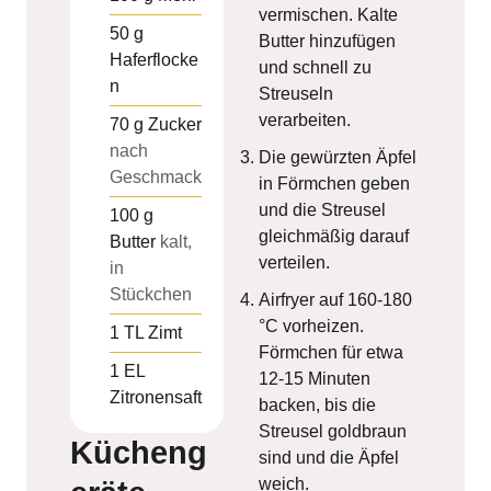
vermischen. Kalte
50
g
Butter hinzufügen
Haferflocke
und schnell zu
n
Streuseln
verarbeiten.
70
g
Zucker
nach
Die gewürzten Äpfel
Geschmack
in Förmchen geben
und die Streusel
100
g
gleichmäßig darauf
Butter
kalt,
verteilen.
in
Stückchen
Airfryer auf 160-180
°C vorheizen.
1
TL
Zimt
Förmchen für etwa
1
EL
12-15 Minuten
Zitronensaft
backen, bis die
Streusel goldbraun
Kücheng
sind und die Äpfel
weich.