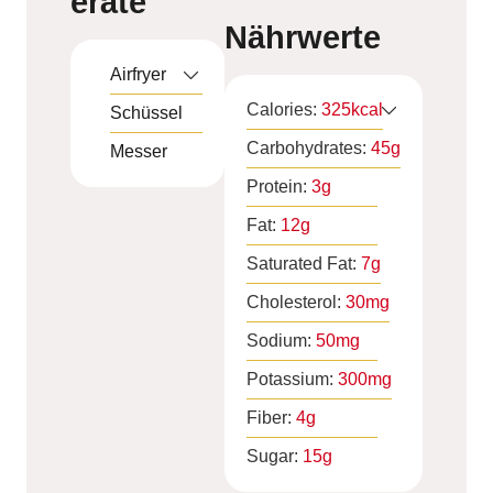
eräte
Nährwerte
Airfryer
Calories:
325
kcal
Schüssel
Carbohydrates:
45
g
Messer
Protein:
3
g
Fat:
12
g
Saturated Fat:
7
g
Cholesterol:
30
mg
Sodium:
50
mg
Potassium:
300
mg
Fiber:
4
g
Sugar:
15
g