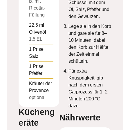
B. mit
Schüssel mit dem
Ricotta-
Öl, Salz, Pfeffer und
Füllung
den Gewürzen.
22.5
ml
Lege sie in den Korb
Olivenöl
und gare sie für 8–
1,5 EL
10 Minuten, dabei
den Korb zur Hälfte
1
Prise
der Zeit einmal
Salz
schütteln.
1
Prise
Für extra
Pfeffer
Knusprigkeit, gib
Kräuter der
nach dem ersten
Provence
Garprozess für 1–2
optional
Minuten 200 °C
dazu.
Kücheng
Nährwerte
eräte