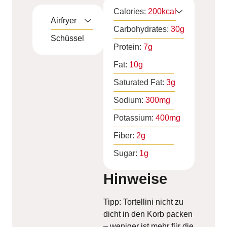
Calories:
200
kcal
Airfryer
Carbohydrates:
30
g
Schüssel
Protein:
7
g
Fat:
10
g
Saturated Fat:
3
g
Sodium:
300
mg
Potassium:
400
mg
Fiber:
2
g
Sugar:
1
g
Hinweise
Tipp: Tortellini nicht zu
dicht in den Korb packen
– weniger ist mehr für die