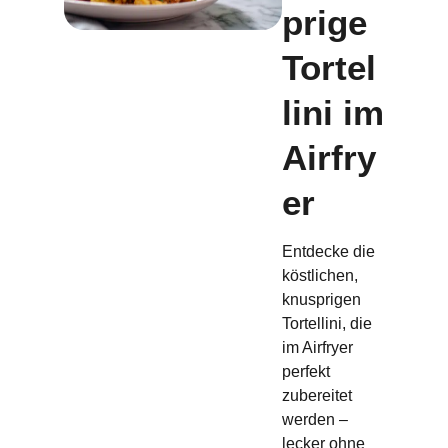
prige
Tortel
lini im
Airfry
er
Entdecke die
köstlichen,
knusprigen
Tortellini, die
im Airfryer
perfekt
zubereitet
werden –
lecker ohne