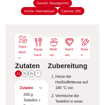
n
Gericht:
Hauptgericht
t
e
Küche:
International
Calories:
200
n
Ingre
Equip
Meth
Nutrit
Note
dient
ment
od
ion
s
s
Zutaten
Zubereitung
1x
2x
3x
?
Heize die
Heißluftfritteuse auf
Zutaten
180 °C vor.
200
g
Vermische die
Tortellini
z.
Tortellini in einer