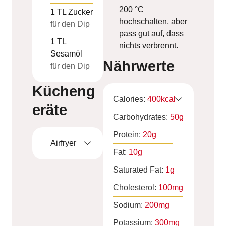
200 °C
1
TL
Zucker
hochschalten, aber
für den Dip
pass gut auf, dass
1
TL
nichts verbrennt.
Sesamöl
Nährwerte
für den Dip
Kücheng
Calories:
400
kcal
eräte
Carbohydrates:
50
g
Protein:
20
g
Airfryer
Fat:
10
g
Saturated Fat:
1
g
Cholesterol:
100
mg
Sodium:
200
mg
Potassium:
300
mg