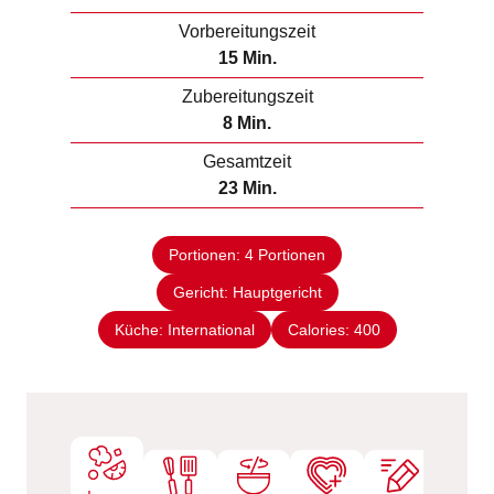
Vorbereitungszeit
M
15
Min.
i
Zubereitungszeit
n
M
8
Min.
u
i
Gesamtzeit
t
n
M
23
Min.
e
u
i
n
t
n
e
Portionen:
4
Portionen
u
n
Gericht:
Hauptgericht
t
e
Küche:
International
Calories:
400
n