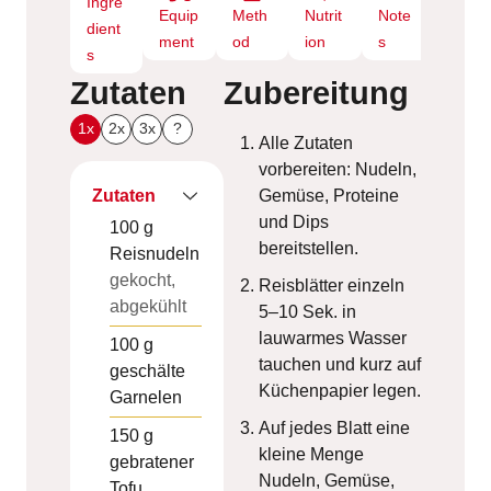
Ingre
Equip
Meth
Nutrit
Note
dient
ment
od
ion
s
s
Zutaten
Zubereitung
1x
2x
3x
?
Alle Zutaten
vorbereiten: Nudeln,
Zutaten
Gemüse, Proteine
und Dips
100
g
bereitstellen.
Reisnudeln
gekocht,
Reisblätter einzeln
abgekühlt
5–10 Sek. in
lauwarmes Wasser
100
g
tauchen und kurz auf
geschälte
Küchenpapier legen.
Garnelen
Auf jedes Blatt eine
150
g
kleine Menge
gebratener
Nudeln, Gemüse,
Tofu