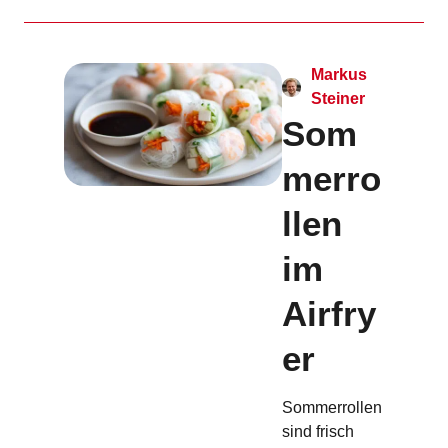
Markus
Steiner
Som
merro
llen
im
Airfry
er
Sommerrollen
sind frisch