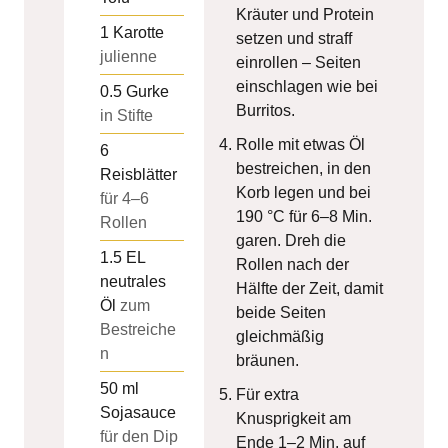
Kräuter und Protein
1
Karotte
setzen und straff
julienne
einrollen – Seiten
einschlagen wie bei
0.5
Gurke
Burritos.
in Stifte
Rolle mit etwas Öl
6
bestreichen, in den
Reisblätter
Korb legen und bei
für 4–6
190 °C für 6–8 Min.
Rollen
garen. Dreh die
1.5
EL
Rollen nach der
neutrales
Hälfte der Zeit, damit
Öl
zum
beide Seiten
Bestreiche
gleichmäßig
n
bräunen.
50
ml
Für extra
Sojasauce
Knusprigkeit am
für den Dip
Ende 1–2 Min. auf