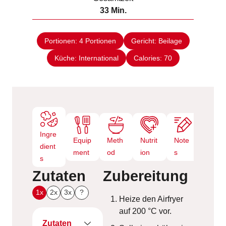
n
M
33
Min.
e
u
i
n
t
n
e
Portionen:
4
Portionen
Gericht:
Beilage
u
n
Küche:
International
t
Calories:
70
e
n
Ingre
Equip
Meth
Nutrit
Note
dient
ment
od
ion
s
s
Zutaten
Zubereitung
1x
2x
3x
?
Heize den Airfryer
auf 200 °C vor.
Zutaten