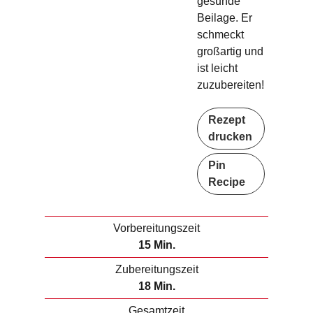
gesunde
Beilage. Er
schmeckt
großartig und
ist leicht
zuzubereiten!
Rezept
drucken
Pin
Recipe
Vorbereitungszeit
M
15
Min.
i
Zubereitungszeit
n
M
18
Min.
u
i
Gesamtzeit
t