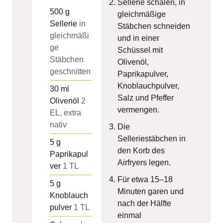
Sellerie schälen, in
500
g
gleichmäßige
Sellerie
in
Stäbchen schneiden
gleichmäßi
und in einer
ge
Schüssel mit
Stäbchen
Olivenöl,
geschnitten
Paprikapulver,
Knoblauchpulver,
30
ml
Salz und Pfeffer
Olivenöl
2
vermengen.
EL, extra
nativ
Die
Selleriestäbchen in
5
g
den Korb des
Paprikapul
Airfryers legen.
ver
1 TL
Für etwa 15–18
5
g
Minuten garen und
Knoblauch
nach der Hälfte
pulver
1 TL
einmal