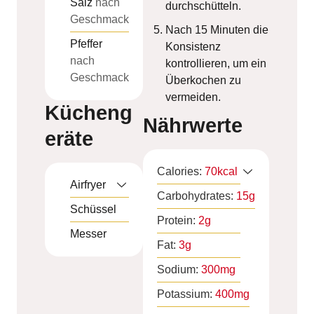
Salz
nach
durchschütteln.
Geschmack
Nach 15 Minuten die
Pfeffer
Konsistenz
nach
kontrollieren, um ein
Geschmack
Überkochen zu
vermeiden.
Kücheng
Nährwerte
eräte
Calories:
70
kcal
Airfryer
Carbohydrates:
15
g
Schüssel
Protein:
2
g
Messer
Fat:
3
g
Sodium:
300
mg
Potassium:
400
mg