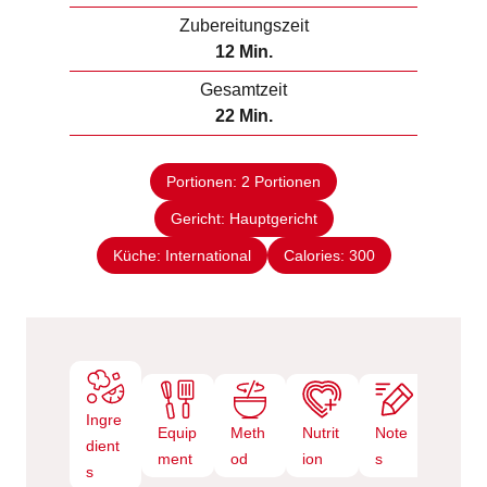
i
Zubereitungszeit
n
M
12
Min.
u
i
Gesamtzeit
t
n
M
22
Min.
e
u
i
n
t
n
e
Portionen:
2
Portionen
u
n
Gericht:
Hauptgericht
t
e
Küche:
International
Calories:
300
n
Ingre
Equip
Meth
Nutrit
Note
dient
ment
od
ion
s
s