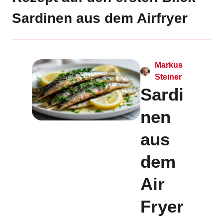
Sardinen aus dem Airfryer
Markus
Steiner
Sardi
nen
aus
dem
Air
Fryer