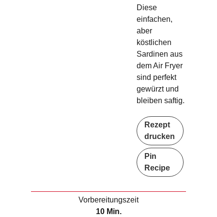
Diese
einfachen,
aber
köstlichen
Sardinen aus
dem Air Fryer
sind perfekt
gewürzt und
bleiben saftig.
Rezept
drucken
Pin
Recipe
Vorbereitungszeit
M
10
Min.