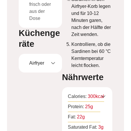
frisch oder
Airfryer-Korb legen
aus der
und für 10-12
Dose
Minuten garen,
nach der Hälfte der
Küchenge
Zeit wenden.
räte
Kontrolliere, ob die
Sardinen bei 60 °C
Kerntemperatur
Airfryer
leicht flocken.
Nährwerte
Calories:
300
kcal
Protein:
25
g
Fat:
22
g
Saturated Fat:
3
g