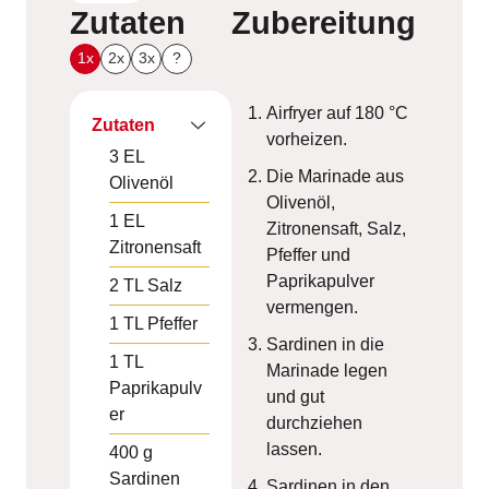
Zutaten
Zubereitung
1x
2x
3x
?
Airfryer auf 180 °C
Zutaten
vorheizen.
3
EL
Die Marinade aus
Olivenöl
Olivenöl,
1
EL
Zitronensaft, Salz,
Zitronensaft
Pfeffer und
Paprikapulver
2
TL
Salz
vermengen.
1
TL
Pfeffer
Sardinen in die
1
TL
Marinade legen
Paprikapulv
und gut
er
durchziehen
lassen.
400
g
Sardinen
Sardinen in den