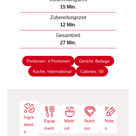
M
15
Min.
i
Zubereitungszeit
n
M
12
Min.
u
i
Gesamtzeit
t
n
M
27
Min.
e
u
i
n
t
n
e
Portionen:
4
Portionen
Gericht:
Beilage
u
n
Küche:
International
t
Calories:
50
e
n
Ingre
Equip
Meth
Nutrit
Note
dient
ment
od
ion
s
s