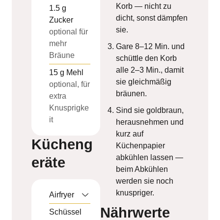
Korb — nicht zu
1.5
g
dicht, sonst dämpfen
Zucker
sie.
optional für
mehr
Gare 8–12 Min. und
Bräune
schüttle den Korb
alle 2–3 Min., damit
15
g
Mehl
sie gleichmäßig
optional, für
bräunen.
extra
Knusprigke
Sind sie goldbraun,
it
herausnehmen und
kurz auf
Kücheng
Küchenpapier
abkühlen lassen —
eräte
beim Abkühlen
werden sie noch
knuspriger.
Airfryer
Nährwerte
Schüssel