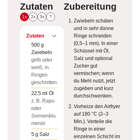
Zutaten
Zubereitung
1x
2x
3x
?
Zwiebeln schälen
und in sehr dünne
Zutaten
Ringe schneiden
(0,5–1 mm). In einer
500
g
Schüssel mit Öl,
Zwiebeln
Salz und optional
gelb oder
Zucker gut
weiß, in
vermischen; wenn
Ringen
du Mehl nutzt, jetzt
geschnitten
zugeben und kurz
22.5
ml
Öl
durchschwenken.
z. B. Raps-
Vorheize den Airfryer
oder
auf 180 °C (2–3
Sonnenblu
Min.). Verteile die
menöl
Ringe in einer
5
g
Salz
einzelnen Schicht im