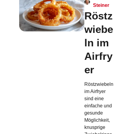
Steiner
Röstz
wiebe
ln im
Airfry
er
Röstzwiebeln
im Airfryer
sind eine
einfache und
gesunde
Möglichkeit,
knusprige