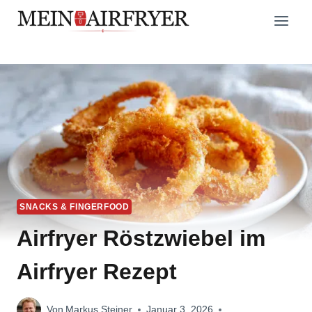
Zum
Inhalt
springen
SNACKS & FINGERFOOD
Airfryer Röstzwiebel im
Airfryer Rezept
Von
Markus Steiner
Januar 3, 2026