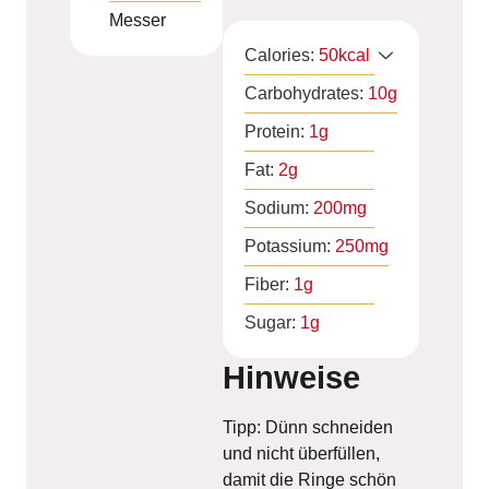
Messer
Calories:
50
kcal
Carbohydrates:
10
g
Protein:
1
g
Fat:
2
g
Sodium:
200
mg
Potassium:
250
mg
Fiber:
1
g
Sugar:
1
g
Hinweise
Tipp: Dünn schneiden
und nicht überfüllen,
damit die Ringe schön