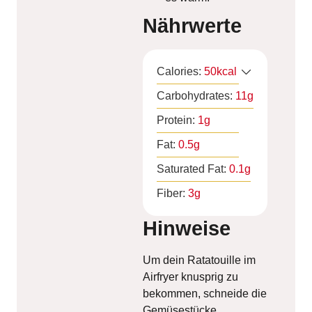
Nährwerte
Calories:
50
kcal
Carbohydrates:
11
g
Protein:
1
g
Fat:
0.5
g
Saturated Fat:
0.1
g
Fiber:
3
g
Hinweise
Um dein Ratatouille im
Airfryer knusprig zu
bekommen, schneide die
Gemüsestücke