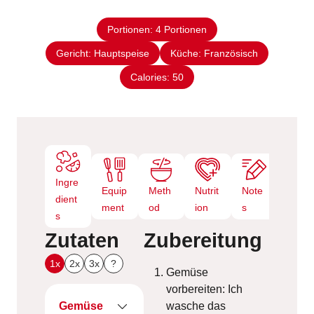
i
n
t
n
e
Portionen:
4
Portionen
u
n
Gericht:
Hauptspeise
t
Küche:
Französisch
e
Calories:
50
n
Ingre
Equip
Meth
Nutrit
Note
dient
ment
od
ion
s
s
Zutaten
Zubereitung
1x
2x
3x
?
Gemüse
vorbereiten: Ich
Gemüse
wasche das