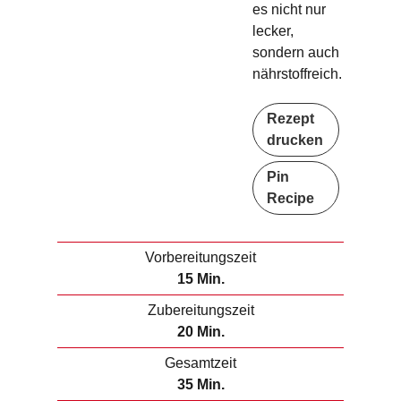
es nicht nur
lecker,
sondern auch
nährstoffreich.
Rezept
drucken
Pin
Recipe
Vorbereitungszeit
M
15
Min.
i
Zubereitungszeit
n
M
20
Min.
u
i
Gesamtzeit
t
n
M
35
Min.
e
u