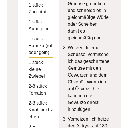
Gemüse gründlich
1
stück
und schneide es in
Zucchini
gleichmäßige Würfel
1
stück
oder Scheiben,
Aubergine
damit es
gleichmäßig gart.
1
stück
Paprika (rot
Würzen: In einer
oder gelb)
Schüssel vermische
ich das geschnittene
1
stück
Gemüse mit den
kleine
Gewürzen und dem
Zwiebel
Olivenöl. Wenn ich
2-3
stück
auf Öl verzichte,
Tomaten
kann ich die
Gewürze direkt
2-3
stück
hinzufügen.
Knoblauchz
ehen
Vorheizen: Ich heize
den Airfryer auf 180
2
EL