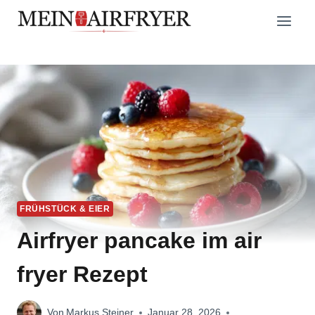
Zum
Inhalt
springen
FRÜHSTÜCK & EIER
Airfryer pancake im air
fryer Rezept
Von
Markus Steiner
Januar 28, 2026