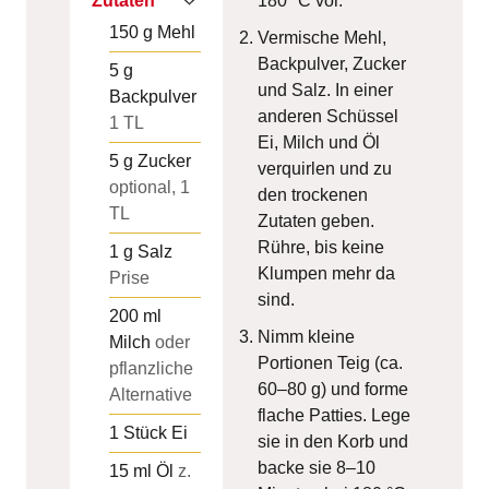
Zutaten
180 °C vor.
150
g
Mehl
Vermische Mehl,
Backpulver, Zucker
5
g
und Salz. In einer
Backpulver
anderen Schüssel
1 TL
Ei, Milch und Öl
5
g
Zucker
verquirlen und zu
optional, 1
den trockenen
TL
Zutaten geben.
Rühre, bis keine
1
g
Salz
Klumpen mehr da
Prise
sind.
200
ml
Nimm kleine
Milch
oder
Portionen Teig (ca.
pflanzliche
60–80 g) und forme
Alternative
flache Patties. Lege
1
Stück
Ei
sie in den Korb und
backe sie 8–10
15
ml
Öl
z.