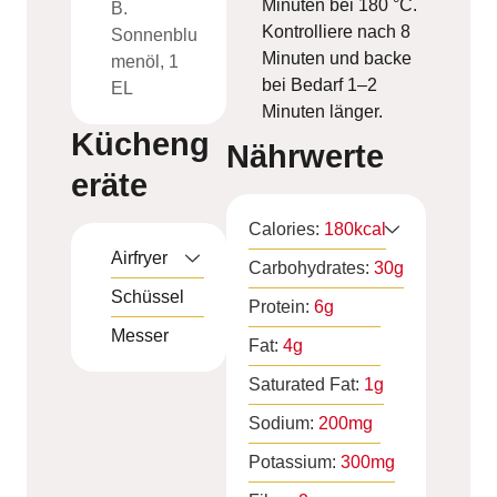
Minuten bei 180 °C.
B.
Kontrolliere nach 8
Sonnenblu
Minuten und backe
menöl, 1
bei Bedarf 1–2
EL
Minuten länger.
Kücheng
Nährwerte
eräte
Calories:
180
kcal
Airfryer
Carbohydrates:
30
g
Schüssel
Protein:
6
g
Messer
Fat:
4
g
Saturated Fat:
1
g
Sodium:
200
mg
Potassium:
300
mg