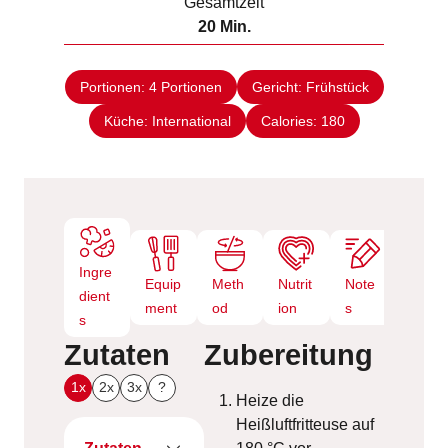
Gesamtzeit
t
n
M
20
Min.
e
u
i
n
t
n
e
Portionen:
4
Portionen
Gericht:
Frühstück
u
n
Küche:
International
t
Calories:
180
e
n
Ingre
Equip
Meth
Nutrit
Note
dient
ment
od
ion
s
s
Zutaten
Zubereitung
1x
2x
3x
?
Heize die
Heißluftfritteuse auf