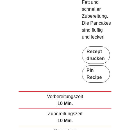
Fett und
schneller
Zubereitung.
Die Pancakes
sind fluffig
und lecker!
Rezept
drucken
Pin
Recipe
Vorbereitungszeit
M
10
Min.
i
Zubereitungszeit
n
M
10
Min.
u
i