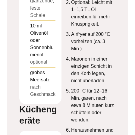
glänzende,
Optional: Leicht mit
feste
1–1,5 TL Öl
Schale
einreiben für mehr
Knusprigkeit.
10
ml
Olivenöl
Airfryer auf 200 °C
oder
vorheizen (ca. 3
Sonnenblu
Min.).
menöl
Maronen in einer
optional
einzigen Schicht in
grobes
den Korb legen,
Meersalz
nicht überladen.
nach
200 °C für 12–16
Geschmack
Min. garen, nach
etwa 8 Minuten kurz
Kücheng
schütteln oder
eräte
wenden.
Herausnehmen und