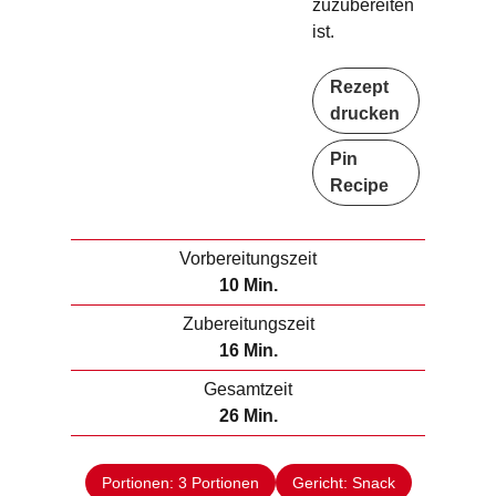
zuzubereiten
ist.
Rezept
drucken
Pin
Recipe
Vorbereitungszeit
M
10
Min.
i
Zubereitungszeit
n
M
16
Min.
u
i
Gesamtzeit
t
n
M
26
Min.
e
u
i
n
t
n
e
Portionen:
3
Portionen
Gericht:
Snack
u