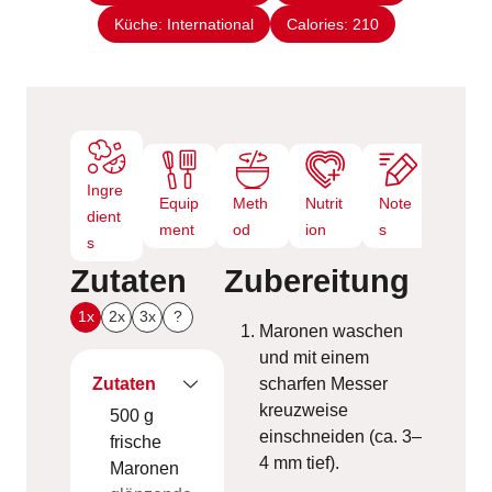
n
Küche:
International
t
Calories:
210
e
n
Ingre
Equip
Meth
Nutrit
Note
dient
ment
od
ion
s
s
Zutaten
Zubereitung
1x
2x
3x
?
Maronen waschen
und mit einem
Zutaten
scharfen Messer
kreuzweise
500
g
einschneiden (ca. 3–
frische
4 mm tief).
Maronen