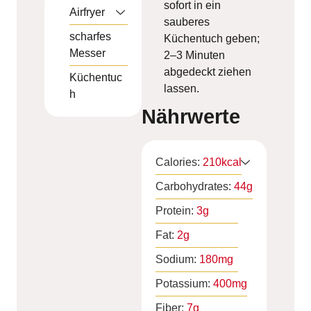
sofort in ein
Airfryer
sauberes
scharfes
Küchentuch geben;
Messer
2–3 Minuten
abgedeckt ziehen
Küchentuc
lassen.
h
Nährwerte
Calories:
210
kcal
Carbohydrates:
44
g
Protein:
3
g
Fat:
2
g
Sodium:
180
mg
Potassium:
400
mg
Fiber:
7
g