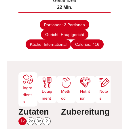
Gesamtzeit
t
n
M
22
Min.
e
u
i
n
t
n
e
Portionen:
2
Portionen
u
n
Gericht:
Hauptgericht
t
e
Küche:
International
Calories:
416
n
Ingre
Equip
Meth
Nutrit
Note
dient
ment
od
ion
s
s
Zutaten
Zubereitung
1x
2x
3x
?