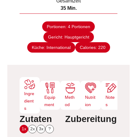
Gesamtzeit
t
n
M
35
Min.
e
u
i
n
t
n
e
Portionen:
4
Portionen
u
n
Gericht:
Hauptgericht
t
e
Küche:
International
Calories:
220
n
Ingre
Equip
Meth
Nutrit
Note
dient
ment
od
ion
s
s
Zutaten
Zubereitung
1x
2x
3x
?