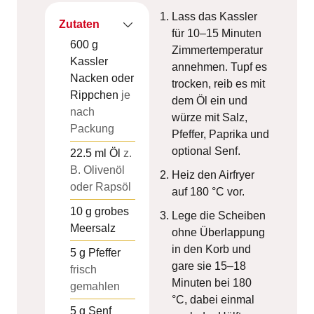
Lass das Kassler
Zutaten
für 10–15 Minuten
600
g
Zimmertemperatur
Kassler
annehmen. Tupf es
Nacken oder
trocken, reib es mit
Rippchen
je
dem Öl ein und
nach
würze mit Salz,
Packung
Pfeffer, Paprika und
optional Senf.
22.5
ml
Öl
z.
B. Olivenöl
Heiz den Airfryer
oder Rapsöl
auf 180 °C vor.
10
g
grobes
Lege die Scheiben
Meersalz
ohne Überlappung
in den Korb und
5
g
Pfeffer
gare sie 15–18
frisch
Minuten bei 180
gemahlen
°C, dabei einmal
5
g
Senf