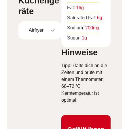
Küchenge
Fat:
16
g
räte
Saturated Fat:
6
g
Sodium:
200
mg
Airfryer
Sugar:
1
g
Hinweise
Tipp: Halte dich an die
Zeiten und prüfe mit
einem Thermometer:
68–72 °C
Kerntemperatur ist
optimal.