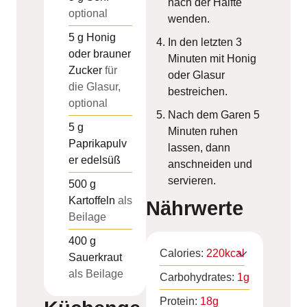
nach der Hälfte
optional
wenden.
5
g
Honig
In den letzten 3
oder brauner
Minuten mit Honig
Zucker
für
oder Glasur
die Glasur,
bestreichen.
optional
Nach dem Garen 5
5
g
Minuten ruhen
Paprikapulv
lassen, dann
er edelsüß
anschneiden und
servieren.
500
g
Kartoffeln
als
Nährwerte
Beilage
400
g
Calories:
220
kcal
Sauerkraut
als Beilage
Carbohydrates:
1
g
Protein:
18
g