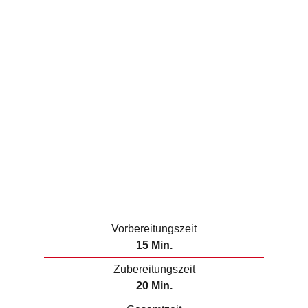
Vorbereitungszeit
M
15
Min.
i
Zubereitungszeit
n
M
20
Min.
u
i