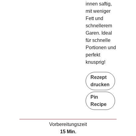
innen saftig,
mit weniger
Fett und
schnellerem
Garen. Ideal
für schnelle
Portionen und
perfekt
knusprig!
Rezept
drucken
Pin
Recipe
Vorbereitungszeit
M
15
Min.