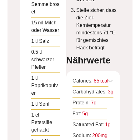
Semmelbrös
Stelle sicher, dass
el
die Ziel-
15
ml
Milch
Kerntemperatur
oder Wasser
mindestens 71 °C
für gemischtes
1
tl
Salz
Hack beträgt.
0.5
tl
Nährwerte
schwarzer
Pfeffer
1
tl
Calories:
85
kcal
Paprikapulv
Carbohydrates:
3
g
er
Protein:
7
g
1
tl
Senf
Fat:
5
g
1
el
Petersilie
Saturated Fat:
1
g
gehackt
Sodium:
200
mg