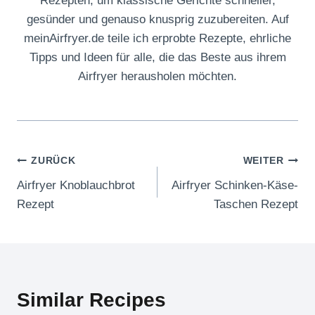
Rezepten, um klassische Gerichte schneller,
gesünder und genauso knusprig zuzubereiten. Auf
meinAirfryer.de teile ich erprobte Rezepte, ehrliche
Tipps und Ideen für alle, die das Beste aus ihrem
Airfryer herausholen möchten.
Beitragsnavigation
ZURÜCK
WEITER
Airfryer Knoblauchbrot
Airfryer Schinken-Käse-
Rezept
Taschen Rezept
Similar Recipes