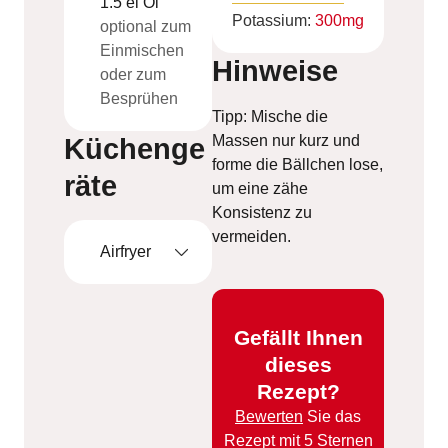
1.5
el
Öl
Potassium:
300
mg
optional zum
Einmischen
Hinweise
oder zum
Besprühen
Tipp: Mische die
Massen nur kurz und
Küchenge
forme die Bällchen lose,
räte
um eine zähe
Konsistenz zu
vermeiden.
Airfryer
Gefällt Ihnen
dieses
Rezept?
Bewerten
Sie das
Rezept mit 5 Sternen