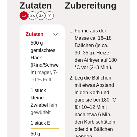
Zutaten
Zubereitung
1x
2x
3x
?
Forme aus der
Zutaten
Masse ca. 16–18
500
g
Bällchen (je ca.
gemischtes
30–35 g). Heize
Hack
den Airfryer auf 180
(Rind/Schwe
°C vor (2–3 Min.).
in)
mager, 7-
Leg die Bällchen
10 % Fett
mit etwas Abstand
1
stück
in den Korb und
kleine
gare sie bei 180 °C
Zwiebel
fein
für 10–12 Min.;
gewürfelt
nach etwa 6 Min.
den Korb schütteln
1
stück
Ei
oder die Bällchen
50
g
wenden.