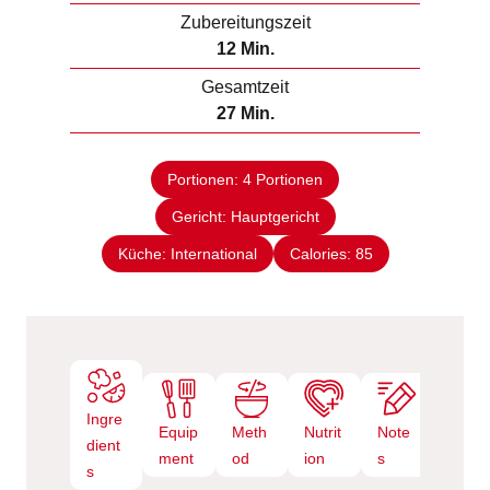
i
Zubereitungszeit
n
M
12
Min.
u
i
Gesamtzeit
t
n
M
27
Min.
e
u
i
n
t
n
e
Portionen:
4
Portionen
u
n
Gericht:
Hauptgericht
t
e
Küche:
International
Calories:
85
n
Ingre
Equip
Meth
Nutrit
Note
dient
ment
od
ion
s
s