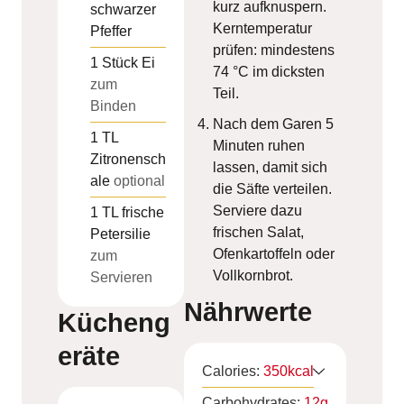
kurz aufknuspern.
schwarzer
Kerntemperatur
Pfeffer
prüfen: mindestens
1
Stück
Ei
74 °C im dicksten
zum
Teil.
Binden
Nach dem Garen 5
1
TL
Minuten ruhen
Zitronensch
lassen, damit sich
ale
optional
die Säfte verteilen.
Serviere dazu
1
TL
frische
frischen Salat,
Petersilie
Ofenkartoffeln oder
zum
Vollkornbrot.
Servieren
Nährwerte
Kücheng
eräte
Calories:
350
kcal
Carbohydrates:
12
g