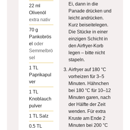
Ei, dann in die
22
ml
Panade drücken und
Olivenöl
leicht andrücken.
extra nativ
Kurz beiseitelegen.
70
g
Die Stücke in einer
Pankobrös
einzigen Schicht in
el
oder
den Airfryer-Korb
Semmelbrö
legen – bitte nicht
sel
stapeln.
1
TL
Airfryer auf 180 °C
Paprikapul
vorheizen für 3–5
ver
Minuten. Hähnchen
bei 180 °C für 10–12
1
TL
Minuten garen, nach
Knoblauch
der Hälfte der Zeit
pulver
wenden. Für extra
1
TL
Salz
Kruste am Ende 2
Minuten bei 200 °C
0.5
TL