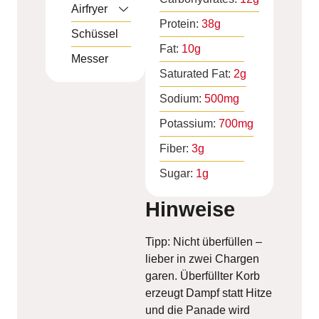
Airfryer
Protein:
38
g
Schüssel
Fat:
10
g
Messer
Saturated Fat:
2
g
Sodium:
500
mg
Potassium:
700
mg
Fiber:
3
g
Sugar:
1
g
Hinweise
Tipp: Nicht überfüllen –
lieber in zwei Chargen
garen. Überfüllter Korb
erzeugt Dampf statt Hitze
und die Panade wird