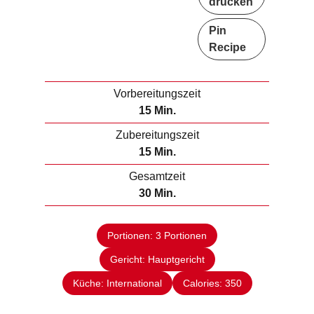
drucken
Pin
Recipe
Vorbereitungszeit
M
15
Min.
i
Zubereitungszeit
n
M
15
Min.
u
i
Gesamtzeit
t
n
M
30
Min.
e
u
i
n
t
n
e
Portionen:
3
Portionen
u
n
Gericht:
Hauptgericht
t
e
Küche:
International
Calories:
350
n