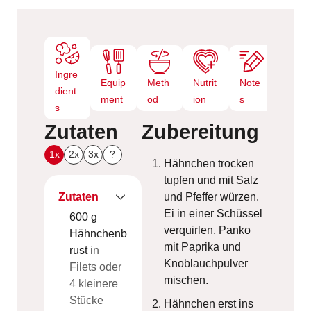
Ingre
Equip
Meth
Nutrit
Note
dient
ment
od
ion
s
s
Zutaten
Zubereitung
1x
2x
3x
?
Hähnchen trocken
tupfen und mit Salz
Zutaten
und Pfeffer würzen.
Ei in einer Schüssel
600
g
verquirlen. Panko
Hähnchenb
mit Paprika und
rust
in
Knoblauchpulver
Filets oder
mischen.
4 kleinere
Stücke
Hähnchen erst ins